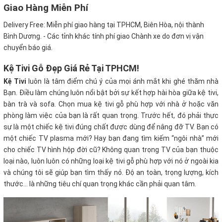
Giao Hàng Miễn Phí
Delivery Free:
Miễn phí giao hàng tại TPHCM, Biên Hòa, nội thành
Bình Dương. - Các tỉnh khác tính phí giao Chành xe do đơn vị vận
chuyển báo giá.
Kệ Tivi Gỗ Đẹp Giá Rẻ Tại TPHCM!
Kệ Tivi
luôn là tâm điểm chú ý của mọi ánh mắt khi ghé thăm nhà
Bạn. Điều làm chúng luôn nổi bật bởi sự kết hợp hài hòa giữa kệ tivi,
bàn trà và sofa. Chọn mua kệ tivi gỗ phù hợp với nhà ở hoặc văn
phòng làm việc của bạn là rất quan trọng. Trước hết, đó phải thực
sự là một chiếc kệ tivi đúng chất được dùng để nâng đỡ TV. Bạn có
một chiếc TV plasma mới? Hay bạn đang tìm kiếm “ngôi nhà” mới
cho chiếc TV hình hộp đời cũ? Không quan trọng TV của bạn thuộc
loại nào, luôn luôn có những loại kệ tivi gỗ phù hợp với nó ở ngoài kia
và chúng tôi sẽ giúp bạn tìm thấy nó. Độ an toàn, trọng lượng, kích
thước… là những tiêu chí quan trọng khác cần phải quan tâm.