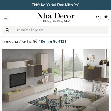
Thiết Kế 3D Nội Thất Miễn Phí!
Trang chủ
/
Kệ Tivi Gỗ
/
Kệ Tivi Gỗ 412T