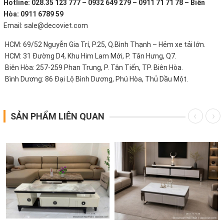
Hotline: 028.35 123 777 – 0932 649 279 – 0911 71 71 78 – Biên
Hòa: 0911 6789 59
Email: sale@decoviet.com
HCM: 69/52 Nguyễn Gia Trí, P.25, Q.Bình Thạnh – Hẻm xe tải lớn.
HCM: 31 Đường D4, Khu Him Lam Mới, P. Tân Hưng, Q7.
Biên Hòa: 257-259 Phan Trung, P. Tân Tiến, TP. Biên Hòa.
Bình Dương: 86 Đại Lộ Bình Dương, Phú Hòa, Thủ Dầu Một.
SẢN PHẨM LIÊN QUAN