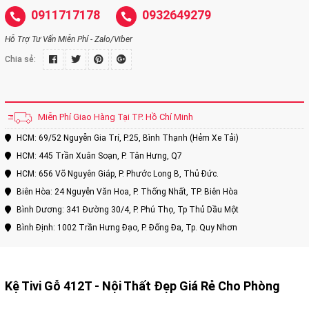
0911717178
0932649279
Hỗ Trợ Tư Vấn Miễn Phí - Zalo/Viber
Chia sẻ:
Miễn Phí Giao Hàng Tại TP. Hồ Chí Minh
HCM: 69/52 Nguyễn Gia Trí, P.25, Bình Thạnh (Hẻm Xe Tải)
HCM: 445 Trần Xuân Soạn, P. Tân Hưng, Q7
HCM: 656 Võ Nguyên Giáp, P. Phước Long B, Thủ Đức.
Biên Hòa: 24 Nguyễn Văn Hoa, P. Thống Nhất, TP. Biên Hòa
Bình Dương: 341 Đường 30/4, P. Phú Thọ, Tp Thủ Dầu Một
Bình Định: 1002 Trần Hưng Đạo, P. Đống Đa, Tp. Quy Nhơn
Kệ Tivi Gỗ 412T - Nội Thất Đẹp Giá Rẻ Cho Phòng