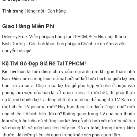
Tình trạng
: Hàng mới - Còn hàng
Giao Hàng Miễn Phí
Delivery Free:
Miễn phí giao hàng tại TPHCM, Biên Hòa, nội thành
Bình Dương. - Các tỉnh khác tính phí giao Chành xe do đơn vị vận
chuyển báo giá.
Kệ Tivi Gỗ Đẹp Giá Rẻ Tại TPHCM!
Kệ Tivi
luôn là tâm điểm chú ý của mọi ánh mắt khi ghé thăm nhà
Bạn. Điều làm chúng luôn nổi bật bởi sự kết hợp hài hòa giữa kệ tivi,
bàn trà và sofa. Chọn mua kệ tivi gỗ phù hợp với nhà ở hoặc văn
phòng làm việc của bạn là rất quan trọng. Trước hết, đó phải thực
sự là một chiếc kệ tivi đúng chất được dùng để nâng đỡ TV. Bạn có
một chiếc TV plasma mới? Hay bạn đang tìm kiếm “ngôi nhà” mới
cho chiếc TV hình hộp đời cũ? Không quan trọng TV của bạn thuộc
loại nào, luôn luôn có những loại kệ tivi gỗ phù hợp với nó ở ngoài kia
và chúng tôi sẽ giúp bạn tìm thấy nó. Độ an toàn, trọng lượng, kích
thước… là những tiêu chí quan trọng khác cần phải quan tâm.