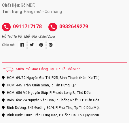
Chất liệu
: Gỗ MDF.
Tình trạng
: Hàng mới - Còn hàng
0911717178
0932649279
Hỗ Trợ Tư Vấn Miễn Phí - Zalo/Viber
Chia sẻ:
Miễn Phí Giao Hàng Tại TP. Hồ Chí Minh
HCM: 69/52 Nguyễn Gia Trí, P.25, Bình Thạnh (Hẻm Xe Tải)
HCM: 445 Trần Xuân Soạn, P. Tân Hưng, Q7
HCM: 656 Võ Nguyên Giáp, P. Phước Long B, Thủ Đức.
Biên Hòa: 24 Nguyễn Văn Hoa, P. Thống Nhất, TP. Biên Hòa
Bình Dương: 341 Đường 30/4, P. Phú Thọ, Tp Thủ Dầu Một
Bình Định: 1002 Trần Hưng Đạo, P. Đống Đa, Tp. Quy Nhơn