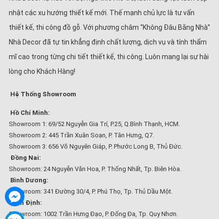
nhật các xu hướng thiết kế mới. Thế mạnh chủ lực là tư vấn
thiết kế, thi công đồ gỗ. Với phương châm “Không Đâu Bằng Nhà”
Nhà Decor đã tự tin khẳng định chất lượng, dịch vụ và tính thẩm
mĩ cao trong từng chi tiết thiết kế, thi công. Luôn mang lại sự hài
lòng cho Khách Hàng!
Hệ Thống Showroom
Hồ Chí Minh:
Showroom 1: 69/52 Nguyễn Gia Trí, P.25, Q.Bình Thạnh, HCM.
Showroom 2: 445 Trần Xuân Soạn, P. Tân Hưng, Q7.
Showroom 3: 656 Võ Nguyên Giáp, P. Phước Long B, Thủ Đức.
Đồng Nai:
Showroom: 24 Nguyễn Văn Hoa, P. Thống Nhất, Tp. Biên Hòa.
Bình Dương:
Showroom: 341 Đường 30/4, P. Phú Thọ, Tp. Thủ Dầu Một.
Bình Định:
Showroom: 1002 Trần Hưng Đạo, P. Đống Đa, Tp. Quy Nhơn.