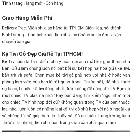
Tình trạng
: Hàng mới - Còn hàng
Giao Hàng Miễn Phí
Delivery Free:
Miễn phí giao hàng tại TPHCM, Biên Hòa, nội thành
Bình Dương. - Các tỉnh khác tính phí giao Chành xe do đơn vị vận
chuyển báo giá.
Kệ Tivi Gỗ Đẹp Giá Rẻ Tại TPHCM!
Kệ Tivi
luôn là tâm điểm chú ý của mọi ánh mắt khi ghé thăm nhà
Bạn. Điều làm chúng luôn nổi bật bởi sự kết hợp hài hòa giữa kệ tivi,
bàn trà và sofa. Chọn mua kệ tivi gỗ phù hợp với nhà ở hoặc văn
phòng làm việc của bạn là rất quan trọng. Trước hết, đó phải thực
sự là một chiếc kệ tivi đúng chất được dùng để nâng đỡ TV. Bạn có
một chiếc TV plasma mới? Hay bạn đang tìm kiếm “ngôi nhà” mới
cho chiếc TV hình hộp đời cũ? Không quan trọng TV của bạn thuộc
loại nào, luôn luôn có những loại kệ tivi gỗ phù hợp với nó ở ngoài kia
và chúng tôi sẽ giúp bạn tìm thấy nó. Độ an toàn, trọng lượng, kích
thước… là những tiêu chí quan trọng khác cần phải quan tâm.