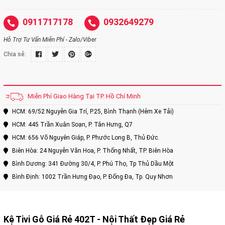
0911717178
0932649279
Hỗ Trợ Tư Vấn Miễn Phí - Zalo/Viber
Chia sẻ:
Miễn Phí Giao Hàng Tại TP. Hồ Chí Minh
HCM: 69/52 Nguyễn Gia Trí, P.25, Bình Thạnh (Hẻm Xe Tải)
HCM: 445 Trần Xuân Soạn, P. Tân Hưng, Q7
HCM: 656 Võ Nguyên Giáp, P. Phước Long B, Thủ Đức.
Biên Hòa: 24 Nguyễn Văn Hoa, P. Thống Nhất, TP. Biên Hòa
Bình Dương: 341 Đường 30/4, P. Phú Thọ, Tp Thủ Dầu Một
Bình Định: 1002 Trần Hưng Đạo, P. Đống Đa, Tp. Quy Nhơn
Kệ Tivi Gỗ Giá Rẻ 402T - Nội Thất Đẹp Giá Rẻ