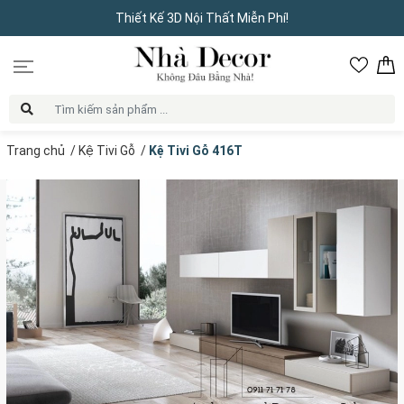
Thiết Kế 3D Nội Thất Miễn Phí!
Trang chủ
/
Kệ Tivi Gỗ
/
Kệ Tivi Gỗ 416T