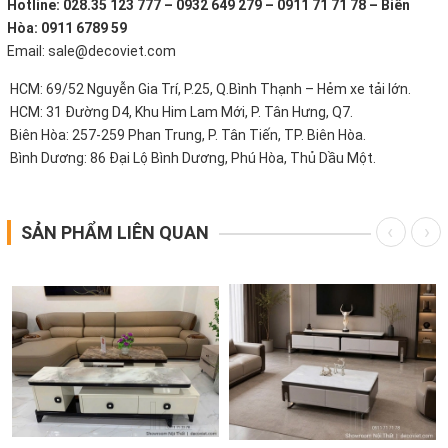
Hotline: 028.35 123 777 – 0932 649 279 – 0911 71 71 78 – Biên
Hòa: 0911 6789 59
Email: sale@decoviet.com
HCM: 69/52 Nguyễn Gia Trí, P.25, Q.Bình Thạnh – Hẻm xe tải lớn.
HCM: 31 Đường D4, Khu Him Lam Mới, P. Tân Hưng, Q7.
Biên Hòa: 257-259 Phan Trung, P. Tân Tiến, TP. Biên Hòa.
Bình Dương: 86 Đại Lộ Bình Dương, Phú Hòa, Thủ Dầu Một.
SẢN PHẨM LIÊN QUAN