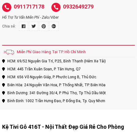
0911717178
0932649279
Hỗ Trợ Tư Vấn Miễn Phí - Zalo/Viber
Chia sẻ:
Miễn Phí Giao Hàng Tại TP. Hồ Chí Minh
HCM: 69/52 Nguyễn Gia Trí, P.25, Bình Thạnh (Hẻm Xe Tải)
HCM: 445 Trần Xuân Soạn, P. Tân Hưng, Q7
HCM: 656 Võ Nguyên Giáp, P. Phước Long B, Thủ Đức.
Biên Hòa: 24 Nguyễn Văn Hoa, P. Thống Nhất, TP. Biên Hòa
Bình Dương: 341 Đường 30/4, P. Phú Thọ, Tp Thủ Dầu Một
Bình Định: 1002 Trần Hưng Đạo, P. Đống Đa, Tp. Quy Nhơn
Kệ Tivi Gỗ 416T - Nội Thất Đẹp Giá Rẻ Cho Phòng