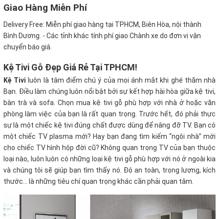
Giao Hàng Miễn Phí
Delivery Free:
Miễn phí giao hàng tại TPHCM, Biên Hòa, nội thành
Bình Dương. - Các tỉnh khác tính phí giao Chành xe do đơn vị vận
chuyển báo giá.
Kệ Tivi Gỗ Đẹp Giá Rẻ Tại TPHCM!
Kệ Tivi
luôn là tâm điểm chú ý của mọi ánh mắt khi ghé thăm nhà
Bạn. Điều làm chúng luôn nổi bật bởi sự kết hợp hài hòa giữa kệ tivi,
bàn trà và sofa. Chọn mua kệ tivi gỗ phù hợp với nhà ở hoặc văn
phòng làm việc của bạn là rất quan trọng. Trước hết, đó phải thực
sự là một chiếc kệ tivi đúng chất được dùng để nâng đỡ TV. Bạn có
một chiếc TV plasma mới? Hay bạn đang tìm kiếm “ngôi nhà” mới
cho chiếc TV hình hộp đời cũ? Không quan trọng TV của bạn thuộc
loại nào, luôn luôn có những loại kệ tivi gỗ phù hợp với nó ở ngoài kia
và chúng tôi sẽ giúp bạn tìm thấy nó. Độ an toàn, trọng lượng, kích
thước… là những tiêu chí quan trọng khác cần phải quan tâm.