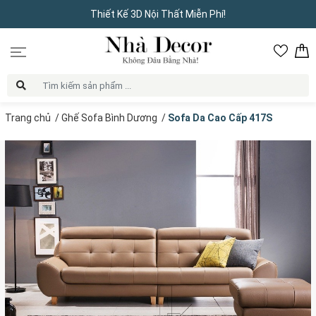
Thiết Kế 3D Nội Thất Miễn Phí!
Trang chủ
/
Ghế Sofa Bình Dương
/
Sofa Da Cao Cấp 417S