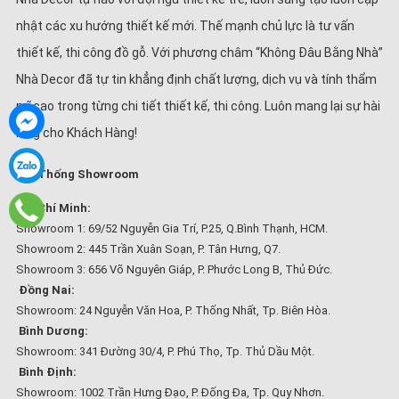
nhật các xu hướng thiết kế mới. Thế mạnh chủ lực là tư vấn
thiết kế, thi công đồ gỗ. Với phương châm “Không Đâu Bằng Nhà”
Nhà Decor đã tự tin khẳng định chất lượng, dịch vụ và tính thẩm
mĩ cao trong từng chi tiết thiết kế, thi công. Luôn mang lại sự hài
lòng cho Khách Hàng!
Hệ Thống Showroom
Hồ Chí Minh:
Showroom 1: 69/52 Nguyễn Gia Trí, P.25, Q.Bình Thạnh, HCM.
Showroom 2: 445 Trần Xuân Soạn, P. Tân Hưng, Q7.
Showroom 3: 656 Võ Nguyên Giáp, P. Phước Long B, Thủ Đức.
Đồng Nai:
Showroom: 24 Nguyễn Văn Hoa, P. Thống Nhất, Tp. Biên Hòa.
Bình Dương:
Showroom: 341 Đường 30/4, P. Phú Thọ, Tp. Thủ Dầu Một.
Bình Định:
Showroom: 1002 Trần Hưng Đạo, P. Đống Đa, Tp. Quy Nhơn.