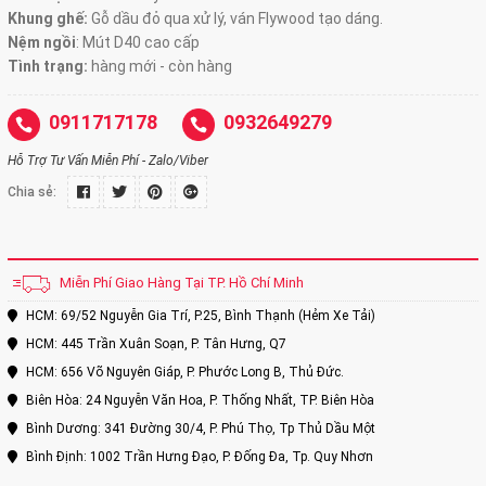
Khung ghế:
Gỗ dầu đỏ qua xử lý, ván Flywood tạo dáng.
Nệm ngồi
:
Mút D40 cao cấp
Tình trạng:
hàng mới - còn hàng
0911717178
0932649279
Hỗ Trợ Tư Vấn Miễn Phí - Zalo/Viber
Chia sẻ:
Miễn Phí Giao Hàng Tại TP. Hồ Chí Minh
HCM: 69/52 Nguyễn Gia Trí, P.25, Bình Thạnh (Hẻm Xe Tải)
HCM: 445 Trần Xuân Soạn, P. Tân Hưng, Q7
HCM: 656 Võ Nguyên Giáp, P. Phước Long B, Thủ Đức.
Biên Hòa: 24 Nguyễn Văn Hoa, P. Thống Nhất, TP. Biên Hòa
Bình Dương: 341 Đường 30/4, P. Phú Thọ, Tp Thủ Dầu Một
Bình Định: 1002 Trần Hưng Đạo, P. Đống Đa, Tp. Quy Nhơn