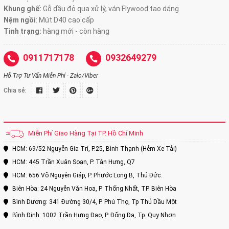
Khung ghế:
Gỗ dầu đỏ qua xử lý, ván Flywood tạo dáng.
Nệm ngồi
:
Mút D40 cao cấp
Tình trạng:
hàng mới - còn hàng
0911717178
0932649279
Hỗ Trợ Tư Vấn Miễn Phí - Zalo/Viber
Chia sẻ:
Miễn Phí Giao Hàng Tại TP. Hồ Chí Minh
HCM: 69/52 Nguyễn Gia Trí, P.25, Bình Thạnh (Hẻm Xe Tải)
HCM: 445 Trần Xuân Soạn, P. Tân Hưng, Q7
HCM: 656 Võ Nguyên Giáp, P. Phước Long B, Thủ Đức.
Biên Hòa: 24 Nguyễn Văn Hoa, P. Thống Nhất, TP. Biên Hòa
Bình Dương: 341 Đường 30/4, P. Phú Thọ, Tp Thủ Dầu Một
Bình Định: 1002 Trần Hưng Đạo, P. Đống Đa, Tp. Quy Nhơn