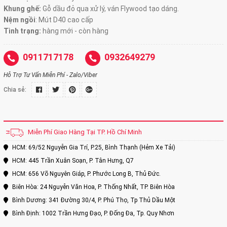
Khung ghế:
Gỗ dầu đỏ qua xử lý, ván Flywood tạo dáng.
Nệm ngồi
:
Mút D40 cao cấp
Tình trạng:
hàng mới - còn hàng
0911717178
0932649279
Hỗ Trợ Tư Vấn Miễn Phí - Zalo/Viber
Chia sẻ:
Miễn Phí Giao Hàng Tại TP. Hồ Chí Minh
HCM: 69/52 Nguyễn Gia Trí, P.25, Bình Thạnh (Hẻm Xe Tải)
HCM: 445 Trần Xuân Soạn, P. Tân Hưng, Q7
HCM: 656 Võ Nguyên Giáp, P. Phước Long B, Thủ Đức.
Biên Hòa: 24 Nguyễn Văn Hoa, P. Thống Nhất, TP. Biên Hòa
Bình Dương: 341 Đường 30/4, P. Phú Thọ, Tp Thủ Dầu Một
Bình Định: 1002 Trần Hưng Đạo, P. Đống Đa, Tp. Quy Nhơn