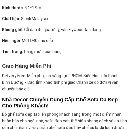
Kích thước
:
3.1*1.9m
Chất liệu:
Simili Malaysia.
Khung ghế:
Gỗ dầu đỏ qua xử lý, ván Flywood tạo dáng.
Nệm ngồi
:
Mút D40 cao cấp
Tình trạng:
hàng mới - còn hàng
Giao Hàng Miễn Phí
Delivery Free:
Miễn phí giao hàng tại TPHCM, Biên Hòa, nội thành
Bình Dương. - Các tỉnh khác tính phí giao Chành xe do đơn vị vận
chuyển báo giá.
Nhà Decor Chuyên Cung Cấp Ghế Sofa Da Đẹp
Cho Phòng Khách!
Bộ ghế sofa đẹp tạo lên phòng khách sang trọng, một điểm nhấn
hoàn hảo cho ngôi nhà, sofa đẹp còn thể hiện phong cách và cá tính
của chủ nhân, vì vậy mẫu ghế sofa đẹp hay ghế
sofa da
luôn được