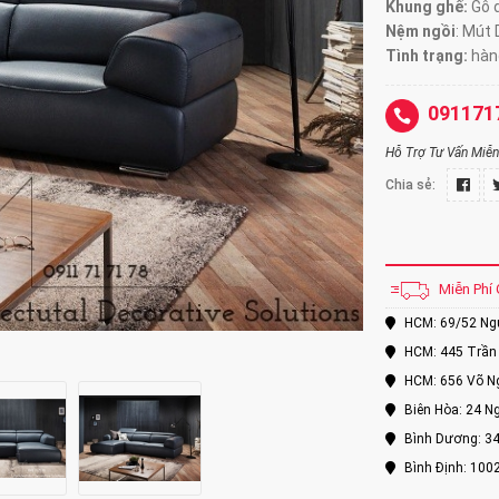
Khung ghế:
Gỗ d
Nệm ngồi
:
Mút 
Tình trạng:
hàng
091171
Hỗ Trợ Tư Vấn Miễn 
Chia sẻ:
Miễn Phí 
HCM: 69/52 Nguy
HCM: 445 Trần 
HCM: 656 Võ Ng
Biên Hòa: 24 Ng
Bình Dương: 34
Bình Định: 100