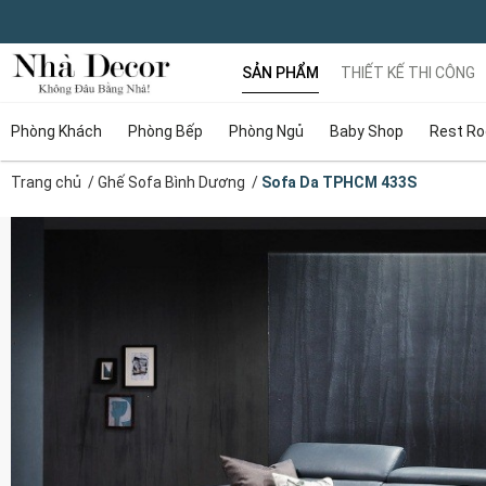
SẢN PHẨM
THIẾT KẾ THI CÔNG
Phòng Khách
Phòng Bếp
Phòng Ngủ
Baby Shop
Rest R
Trang chủ
/
Ghế Sofa Bình Dương
/
Sofa Da TPHCM 433S