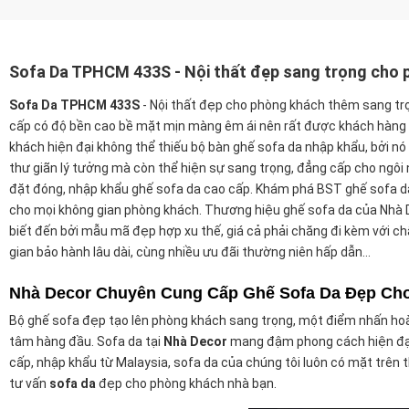
Sofa Da TPHCM 433S - Nội thất đẹp sang trọng cho 
Sofa Da TPHCM 433S
- Nội thất đẹp cho phòng khách thêm sang trọ
cấp có độ bền cao bề mặt mịn màng êm ái nên rất được khách hàng 
khách hiện đại không thể thiếu bộ bàn ghế sofa da nhập khẩu, bởi n
thư giãn lý tưởng mà còn thể hiện sự sang trọng, đẳng cấp cho ngôi 
đặt đóng, nhập khẩu ghế sofa da cao cấp. Khám phá BST ghế sofa da
cho mọi không gian phòng khách. Thương hiệu ghế sofa da của Nhà
biết đến bởi mẫu mã đẹp hợp xu thế, giá cả phải chăng đi kèm với chấ
gian bảo hành lâu dài, cùng nhiều ưu đãi thường niên hấp dẫn...
Nhà Decor Chuyên Cung Cấp Ghế Sofa Da Đẹp Ch
Bộ ghế sofa đẹp tạo lên phòng khách sang trọng, một điểm nhấn hoà
tâm hàng đầu. Sofa da tại
Nhà Decor
mang đậm phong cách hiện đại,
cấp, nhập khẩu từ Malaysia, sofa da của chúng tôi luôn có mặt trên t
tư vấn
sofa da
đẹp cho phòng khách nhà bạn.