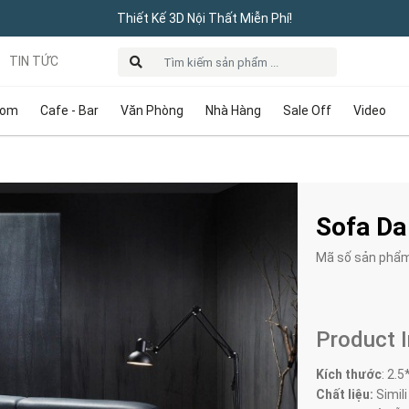
Thiết Kế 3D Nội Thất Miễn Phí!
TIN TỨC
oom
Cafe - Bar
Văn Phòng
Nhà Hàng
Sale Off
Video
Sofa D
Mã số sản phẩ
Product 
Kích thước
:
2.5
Chất liệu:
Simili