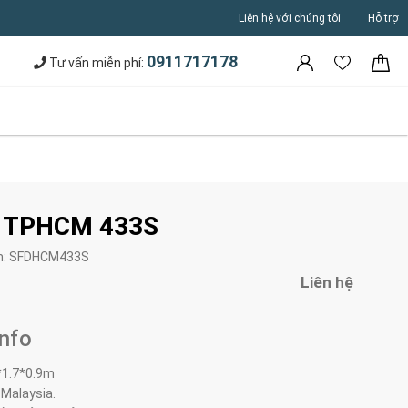
Liên hệ với chúng tôi
Hỗ trợ
0911717178
Tư vấn miễn phí:
a TPHCM 433S
m:
SFDHCM433S
Liên hệ
Info
*1.7*0.9m
 Malaysia.