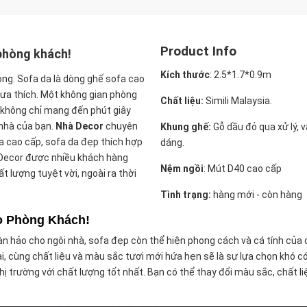
Product Info
phòng khách!
Kích thước
:
2.5*1.7*0.9m
ng. Sofa da là dòng ghế sofa cao
ưa thích. Một không gian phòng
Chất liệu:
Simili Malaysia.
ó không chỉ mang đến phút giây
nhà của bạn.
Nhà Decor
chuyên
Khung ghế:
Gỗ dầu đỏ qua xử lý, 
 cao cấp, sofa da đẹp thích hợp
dáng.
 Decor được nhiều khách hàng
Nệm ngồi
:
Mút D40 cao cấp
t lượng tuyệt vời, ngoài ra thời
Tình trạng:
hàng mới - còn hàng
o Phòng Khách!
n hảo cho ngôi nhà, sofa đẹp còn thể hiện phong cách và cá tính của 
 cùng chất liệu và màu sắc tươi mới hứa hẹn sẽ là sự lựa chọn khó có
hị trường với chất lượng tốt nhất. Bạn có thể thay đổi màu sắc, chất li