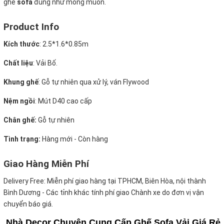
ghế
sofa
đúng như mong muốn.
Product Info
Kích thước
:
2.5*1.6*0.85m
Chất liệu
: Vải Bố.
Khung ghế
: Gỗ tự nhiên qua xử lý, ván Flywood
Nệm ngồi
: Mút D40 cao cấp
Chân ghế:
Gỗ tự nhiên
Tình trạng:
Hàng mới - Còn hàng
Giao Hàng Miễn Phí
Delivery Free:
Miễn phí giao hàng tại TPHCM, Biên Hòa, nội thành
Bình Dương - Các tỉnh khác tính phí giao Chành xe do đơn vị vận
chuyển báo giá.
Nhà Decor Chuyên Cung Cấp Ghế Sofa Vải Giá Rẻ