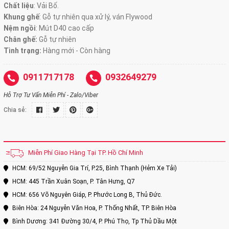
Chất liệu
: Vải Bố.
Khung ghế
: Gỗ tự nhiên qua xử lý, ván Flywood
Nệm ngồi
: Mút D40 cao cấp
Chân ghế:
Gỗ tự nhiên
Tình trạng:
Hàng mới - Còn hàng
0911717178
0932649279
Hỗ Trợ Tư Vấn Miễn Phí - Zalo/Viber
Chia sẻ:
Miễn Phí Giao Hàng Tại TP. Hồ Chí Minh
HCM: 69/52 Nguyễn Gia Trí, P.25, Bình Thạnh (Hẻm Xe Tải)
HCM: 445 Trần Xuân Soạn, P. Tân Hưng, Q7
HCM: 656 Võ Nguyên Giáp, P. Phước Long B, Thủ Đức.
Biên Hòa: 24 Nguyễn Văn Hoa, P. Thống Nhất, TP. Biên Hòa
Bình Dương: 341 Đường 30/4, P. Phú Thọ, Tp Thủ Dầu Một