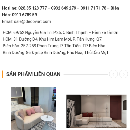
Hotline: 028.35 123 777 – 0932 649 279 – 0911 71 71 78 – Biên
Hòa: 0911 6789 59
Email: sale@decoviet.com
HCM: 69/52 Nguyễn Gia Trí, P.25, Q.Bình Thạnh – Hẻm xe tải lớn.
HCM: 31 Đường D4, Khu Him Lam Mới, P. Tân Hưng, Q7.
Biên Hòa: 257-259 Phan Trung, P. Tân Tiến, TP. Biên Hòa.
Bình Dương: 86 Đại Lộ Bình Dương, Phú Hòa, Thủ Dầu Một.
SẢN PHẨM LIÊN QUAN