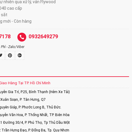
tự nhiên qua xử lý, ván Flywood
 D40 cao cấp
 sắt
g mới - Còn hàng
7178
0932649279
Phí - Zalo/Viber
Giao Hàng Tại TP. Hồ Chí Minh
ễn Gia Trí, P.25, Bình Thạnh (Hẻm Xe Tải)
Xuân Soạn, P. Tân Hưng, Q7
uyên Giáp, P. Phước Long B, Thủ Đức.
uyễn Văn Hoa, P. Thống Nhất, TP. Biên Hòa
1 Đường 30/4, P. Phú Thọ, Tp Thủ Dầu Một
2 Trần Hưng Đạo, P. Đống Đa, Tp. Quy Nhơn