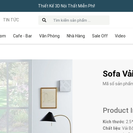
Thiết Kế 3D Nội Thất Miễn Phí!
TIN TỨC
oom
Cafe - Bar
Văn Phòng
Nhà Hàng
Sale Off
Video
Sofa Vả
Mã số sản phẩ
Product 
Kích thước
:
2.5
Chất liệu
: Vải B