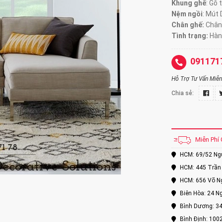
Khung ghế
: Gỗ 
Nệm ngồi
: Mút
Chân ghế:
Chân
Tình trạng:
Hàn
091171
Hỗ Trợ Tư Vấn Miễn 
Chia sẻ:
Miễn Phí 
HCM: 69/52 Nguy
HCM: 445 Trần 
HCM: 656 Võ Ng
Biên Hòa: 24 Ng
Bình Dương: 34
Bình Định: 100