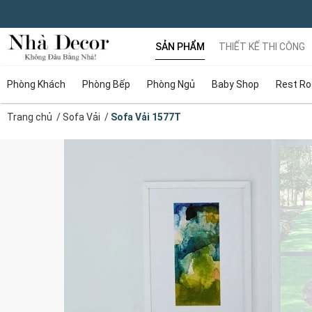
SẢN PHẨM
THIẾT KẾ THI CÔNG
Phòng Khách
Phòng Bếp
Phòng Ngủ
Baby Shop
Rest R
Trang chủ
/
Sofa Vải
/
Sofa Vải 1577T