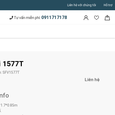
Liên hệ với chúng tôi
Hỗ trợ
0911717178
Tư vấn miễn phí:
i 1577T
m:
SFV1577T
Liên hệ
Info
*1.7*0.85m
ố.