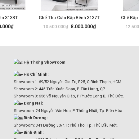
ãn 3138T
Ghế Thư Giãn Bập Bênh 3137T
Ghế Bập
0.000₫
8.000.000₫
10.500.000₫
12.50
Hệ Thống Showroom
Hồ Chí Minh:
Showroom 1: 69/52 Nguyễn Gia Trí, P.25, Q.Bình Thạnh, HCM.
Showroom 2: 445 Trần Xuân Soạn, P. Tân Hưng, Q7.
Showroom 3: 656 Võ Nguyên Giáp, P. Phước Long B, Thủ Đức.
Đồng Nai:
Showroom: 24 Nguyễn Văn Hoa, P. Thống Nhất, Tp. Biên Hòa.
Bình Dương:
Showroom: 341 Đường 30/4, P. Phú Thọ, Tp. Thủ Dầu Một.
Bình Định: