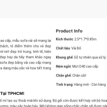
Product Info
Kích thước
:
2.5*1.7*0.85m
 cao cấp, mẫu sofa vải
sẽ mang lại
 khách, tô điểm thêm cho vẻ đẹp
Chất liệu
: Vải Bố.
 nét đẹp trẻ trung, tinh tế, hiện
 đẹp hay da hãy tham khảo ngay
Khung ghế
: Gỗ tự nhiên qua xử lý
sofa đẹp bằng vải cao cấp mang
Nệm ngồi
: Mút D40 cao cấp
a dạng màu sắc và họa tiết trang
Chân ghế:
Chân sắt
Tình trạng:
Hàng mới - Còn hàng
 Tại TPHCM!
tỉ mỉ tạo sự thoải mái khi sử dụng. Bộ gối còn được kết hợp với bộ ho
ất lượng, màu sắc hoàn hảo. Một không gian sống chắc chắn sẽ được nâ