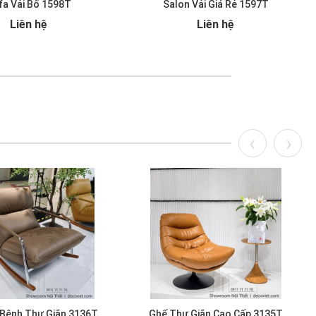
fa Vải Bố 1598T
Salon Vải Giá Rẻ 1597T
Liên hệ
Liên hệ
 Bênh Thư Giãn 3136T
Ghế Thư Giãn Cao Cấp 3135T