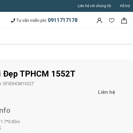
Liên hệ với chúng tôi
Hỗ trợ
0911717178
Tư vấn miễn phí:
ải Đẹp TPHCM 1552T
m:
SFVDHCM1552T
Liên hệ
Info
*1.7*0.85m
ố.