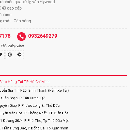
tự nhiên qua xử lý, ván Flywood
 D40 cao cấp
ự nhiên
g mới - Còn hàng
7178
0932649279
Phí - Zalo/Viber
Giao Hàng Tại TP. Hồ Chí Minh
ễn Gia Trí, P.25, Bình Thạnh (Hẻm Xe Tải)
Xuân Soạn, P. Tân Hưng, Q7
uyên Giáp, P. Phước Long B, Thủ Đức.
uyễn Văn Hoa, P. Thống Nhất, TP. Biên Hòa
1 Đường 30/4, P. Phú Thọ, Tp Thủ Dầu Một
2 Trần Hưng Đạo, P. Đống Đa, Tp. Quy Nhơn