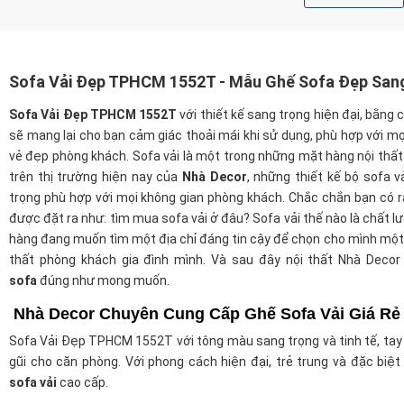
Sofa Vải Đẹp TPHCM 1552T - Mẫu Ghế Sofa Đẹp San
Sofa Vải Đẹp TPHCM 1552T
với thiết kế sang trọng hiện đại, bằng c
sẽ mang lại cho bạn cảm giác thoải mái khi sử dụng, phù hợp với m
vẻ đẹp phòng khách. Sofa vải là một trong những mặt hàng nội thất
trên thị trường hiện nay của
Nhà Decor
, những thiết kế bộ sofa 
trọng phù hợp với mọi không gian phòng khách. Chắc chắn bạn có rấ
được đặt ra như: tìm mua sofa vải ở đâu? Sofa vải thế nào là chất l
hàng đang muốn tìm một địa chỉ đáng tin cậy để chọn cho mình một 
thất phòng khách gia đình mình. Và sau đây nội thất Nhà Decor
sofa
đúng như mong muốn.
Nhà Decor Chuyên Cung Cấp Ghế Sofa Vải Giá Rẻ
Sofa Vải Đẹp TPHCM 1552T với tông màu sang trọng và tinh tế, tay g
gũi cho căn phòng. Với phong cách hiện đại, trẻ trung và đặc bi
sofa vải
cao cấp.