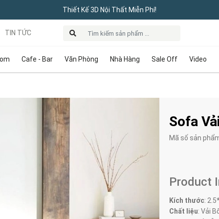
Thiết Kế 3D Nội Thất Miễn Phí!
TIN TỨC
oom
Cafe - Bar
Văn Phòng
Nhà Hàng
Sale Off
Video
Sofa V
Mã số sản phẩ
Product 
Kích thước
:
2.5
Chất liệu
: Vải B