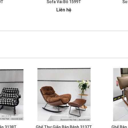
0T
Sofa Vải Bố 1599T
So
Liên hệ
ãn 3138T
Ghế Thư Giãn Bập Bênh 3137T
Ghế Bập