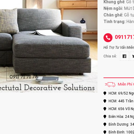
Khung ghế
: Gỗ 
Nệm ngồi
: Mút
Chân ghế:
Gỗ t
Tình trạng:
Hàn
091171
Hỗ Trợ Tư Vấn Miễn 
Chia sẻ:
Miễn Phí 
HCM: 69/52 Nguy
HCM: 445 Trần 
HCM: 656 Võ Ng
Biên Hòa: 24 Ng
Bình Dương: 34
Bình Định: 100