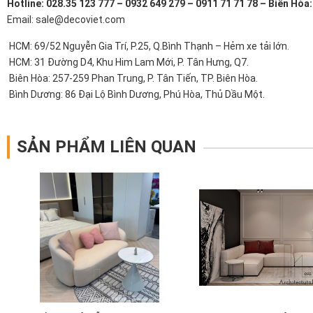
Hotline: 028.35 123 777 – 0932 649 279 – 0911 71 71 78 – Biên Hòa
Email: sale@decoviet.com
HCM: 69/52 Nguyễn Gia Trí, P.25, Q.Bình Thạnh – Hẻm xe tải lớn.
HCM: 31 Đường D4, Khu Him Lam Mới, P. Tân Hưng, Q7.
Biên Hòa: 257-259 Phan Trung, P. Tân Tiến, TP. Biên Hòa.
Bình Dương: 86 Đại Lộ Bình Dương, Phú Hòa, Thủ Dầu Một.
SẢN PHẨM LIÊN QUAN