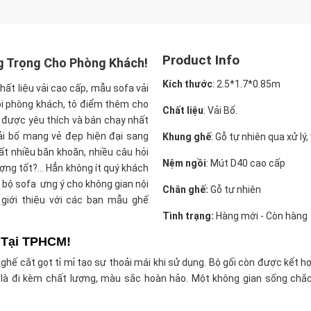
Product Info
g Trọng Cho Phòng Khách!
Kích thước
:
2.5*1.7*0.85m
hất liệu vải cao cấp, mẫu sofa vải
ọi phòng khách, tô điểm thêm cho
Chất liệu
: Vải Bố.
 được yêu thích và bán chạy nhất
vải bố mang vẻ đẹp hiện đại sang
Khung ghế
: Gỗ tự nhiên qua xử lý
t nhiều băn khoăn, nhiều câu hỏi
Nệm ngồi
: Mút D40 cao cấp
ượng tốt?… Hẳn không ít quý khách
bộ sofa ưng ý cho không gian nội
Chân ghế:
Gỗ tự nhiên
 giới thiệu với các bạn mẫu ghế
Tình trạng:
Hàng mới - Còn hàng
 Tại TPHCM!
hế cắt gọt tỉ mỉ tạo sự thoải mái khi sử dụng. Bộ gối còn được kết hợ
ệt là đi kèm chất lượng, màu sắc hoàn hảo. Một không gian sống chắ