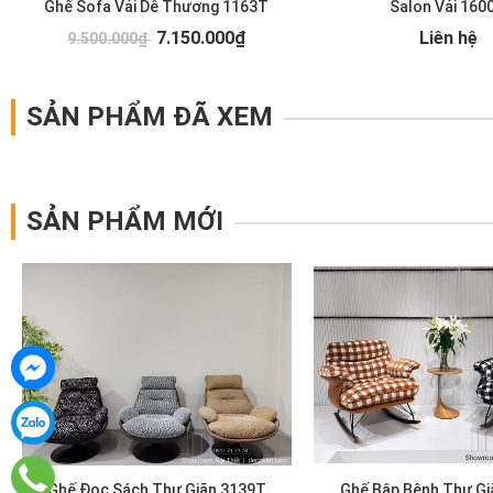
Ghế Sofa Vải Dễ Thương 1163T
Salon Vải 160
7.150.000₫
Liên hệ
9.500.000₫
SẢN PHẨM ĐÃ XEM
SẢN PHẨM MỚI
Ghế Đọc Sách Thư Giãn 3139T
Ghế Bập Bênh Thư Gi