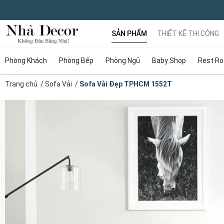
SẢN PHẨM
THIẾT KẾ THI CÔNG
Phòng Khách
Phòng Bếp
Phòng Ngủ
Baby Shop
Rest R
Trang chủ
/
Sofa Vải
/
Sofa Vải Đẹp TPHCM 1552T