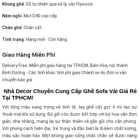
Khung ghế
: Gỗ tự nhiên qua xử lý, ván Flywood
Nệm ngồi
: Mút D40 cao cấp
Chân ghế:
Chân sắt
Tình trạng:
Hàng mới - Còn hàng
Giao Hàng Miễn Phí
Delivery Free:
Miễn phí giao hàng tại TPHCM, Biên Hòa, nội thành
Bình Dương - Các tỉnh khác tính phí giao Chành xe do đơn vị vận
chuyển báo giá.
Nhà Decor Chuyên Cung Cấp Ghế Sofa Vải Giá Rẻ
Tại TPHCM!
Với tông màu sang trọng và tinh tế, tay ghế cắt gọt tỉ mỉ tạo sự
thoải mái khi sử dụng. Bộ gối còn được kết hợp với bộ hoa văn đơn
giản, nhẹ nhàng, mang lại sự thân thiện và gần gũi cho căn phòng.
Với phong cách hiện đại, trẻ trung và đặc biệt là đi kèm chất lượng,
màu sắc hoàn hảo. Một không gian sống chắc chắn sẽ được nâng