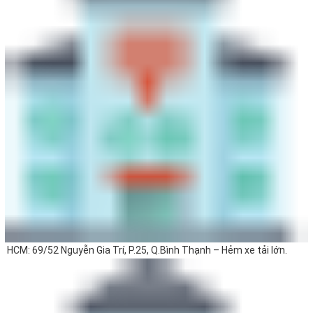
HCM: 69/52 Nguyễn Gia Trí, P.25, Q.Bình Thạnh – Hẻm xe tải lớn.