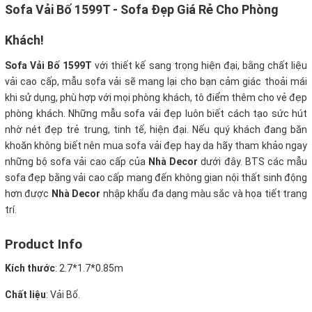
Sofa Vải Bố 1599T - Sofa Đẹp Giá Rẻ Cho Phòng
Khách!
Sofa Vải Bố 1599T
với thiết kế sang trọng hiện đại, bằng chất liệu
vải cao cấp, mẫu sofa vải
sẽ mang lại cho bạn cảm giác thoải mái
khi sử dụng, phù hợp với mọi phòng khách, tô điểm thêm cho vẻ đẹp
phòng khách. Những mẫu sofa vải đẹp luôn biết cách tạo sức hút
nhờ nét đẹp trẻ trung, tinh tế, hiện đại. Nếu quý khách đang băn
khoăn không biết nên mua sofa vải đẹp hay da hãy tham khảo ngay
những bộ sofa vải cao cấp của
Nhà Decor
dưới đây. BTS các mẫu
sofa đẹp bằng vải cao cấp mang đến không gian nội thất sinh động
hơn được
Nhà Decor
nhập khẩu đa dạng màu sắc và họa tiết trang
trí.
Product Info
Kích thước
:
2.7*1.7*0.85m
Chất liệu
: Vải Bố.