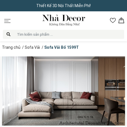
Thiết Kế 3D Nội Thất Miễn Phí!
Trang chủ
/
Sofa Vải
/
Sofa Vải Bố 1599T