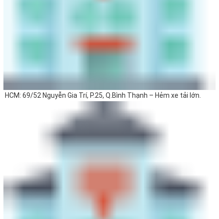
HCM: 69/52 Nguyễn Gia Trí, P.25, Q.Bình Thạnh – Hẻm xe tải lớn.