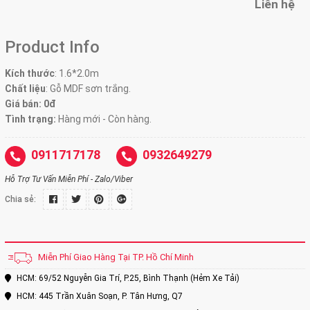
Liên hệ
Product Info
Kích thước
:
1.6*2.0m
Chất liệu
: Gỗ MDF sơn trắng.
Giá bán: 0đ
Tình trạng:
Hàng mới - Còn hàng.
0911717178
0932649279
Hỗ Trợ Tư Vấn Miễn Phí - Zalo/Viber
Chia sẻ:
Miễn Phí Giao Hàng Tại TP. Hồ Chí Minh
HCM: 69/52 Nguyễn Gia Trí, P.25, Bình Thạnh (Hẻm Xe Tải)
HCM: 445 Trần Xuân Soạn, P. Tân Hưng, Q7