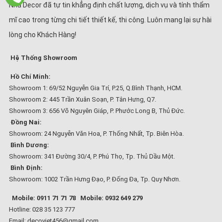
Nhà Decor đã tự tin khẳng định chất lượng, dịch vụ và tính thẩm
mĩ cao trong từng chi tiết thiết kế, thi công. Luôn mang lại sự hài
lòng cho Khách Hàng!
Hệ Thống Showroom
Hồ Chí Minh:
Showroom 1: 69/52 Nguyễn Gia Trí, P.25, Q.Bình Thạnh, HCM.
Showroom 2: 445 Trần Xuân Soạn, P. Tân Hưng, Q7.
Showroom 3: 656 Võ Nguyên Giáp, P. Phước Long B, Thủ Đức.
Đồng Nai:
Showroom: 24 Nguyễn Văn Hoa, P. Thống Nhất, Tp. Biên Hòa.
Bình Dương:
Showroom: 341 Đường 30/4, P. Phú Thọ, Tp. Thủ Dầu Một.
Bình Định:
Showroom: 1002 Trần Hưng Đạo, P. Đống Đa, Tp. Quy Nhơn.
Mobile: 0911 71 71 78
Mobile: 0932 649 279
Hotline: 028 35 123 777
Email: decoviet456@gmail.com