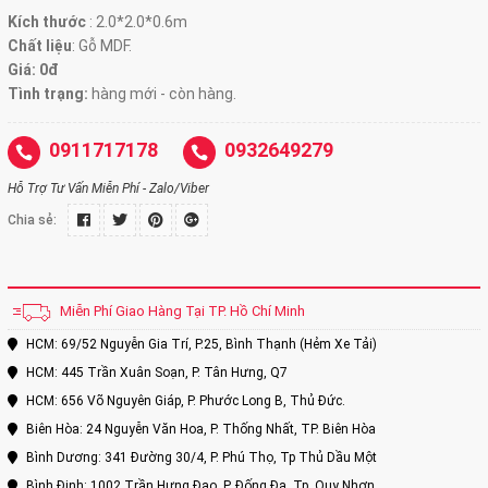
Kích thước
:
2.0*2.0*0.6m
Chất liệu
: Gỗ MDF.
Giá: 0đ
Tình trạng:
hàng mới - còn hàng.
0911717178
0932649279
Hỗ Trợ Tư Vấn Miễn Phí - Zalo/Viber
Chia sẻ:
Miễn Phí Giao Hàng Tại TP. Hồ Chí Minh
HCM: 69/52 Nguyễn Gia Trí, P.25, Bình Thạnh (Hẻm Xe Tải)
HCM: 445 Trần Xuân Soạn, P. Tân Hưng, Q7
HCM: 656 Võ Nguyên Giáp, P. Phước Long B, Thủ Đức.
Biên Hòa: 24 Nguyễn Văn Hoa, P. Thống Nhất, TP. Biên Hòa
Bình Dương: 341 Đường 30/4, P. Phú Thọ, Tp Thủ Dầu Một
Bình Định: 1002 Trần Hưng Đạo, P. Đống Đa, Tp. Quy Nhơn