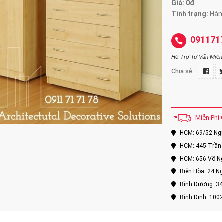
Giá: 0đ
Tình trạng:
Hàng
091171
Hỗ Trợ Tư Vấn Miễn 
Chia sẻ:
Miễn Phí 
HCM: 69/52 Nguy
HCM: 445 Trần 
HCM: 656 Võ Ng
Biên Hòa: 24 Ng
Bình Dương: 34
Bình Định: 100