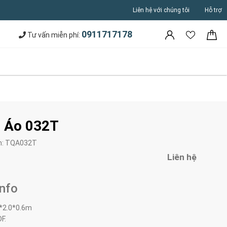
Liên hệ với chúng tôi
Hỗ trợ
0911717178
Tư vấn miễn phí:
 Áo 032T
m:
TQA032T
Liên hệ
Info
*2.0*0.6m
F.