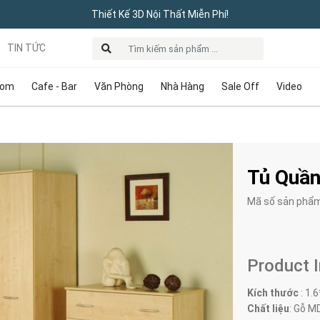
Thiết Kế 3D Nội Thất Miễn Phí!
TIN TỨC
oom
Cafe - Bar
Văn Phòng
Nhà Hàng
Sale Off
Video
Tủ Quần
Mã số sản phẩ
Product 
Kích thước
:
1.6
Chất liệu
: Gỗ MD