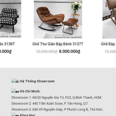
ãn 3138T
Ghế Thư Giãn Bập Bênh 3137T
Ghế Bập
0.000₫
8.000.000₫
10.500.000₫
12.50
Hệ Thống Showroom
Hồ Chí Minh:
Showroom 1: 69/52 Nguyễn Gia Trí, P.25, Q.Bình Thạnh, HCM.
Showroom 2: 445 Trần Xuân Soạn, P. Tân Hưng, Q7.
Showroom 3: 656 Võ Nguyên Giáp, P. Phước Long B, Thủ Đức.
Đồng Nai: