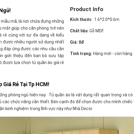
Product Info
Ngủ!
Kích thước
:
1.6*2.0*0.6m
u mẫu mã, là nơi chứa đựng những
ẹp mắt giúp cho căn phòng trở nên
Chất liệu
: Gỗ MDF.
 rẻ cùng với sự đa dạng về kiểu
nên được nhiều người sử dụng nhất
Giá: 0đ
ưng đáp ứng được các nhu cầu cần
Tình trạng:
Hàng mới - còn hàng.
in giới thiệu đến bạn bộ sưu tập
 được lựa chọn tủ quần áo giá rẻ
 Giá Rẻ Tại Tp HCM!
ững phòng ngủ hiện nay. Tủ quần áo là vật dụng rất quan trọng và có 
ủ các chức năng cần thiết. Bên cạnh đó để chọn được cho mình chiếc
dặn kinh nghiệm trong lĩnh vực này như Nhà Decor.