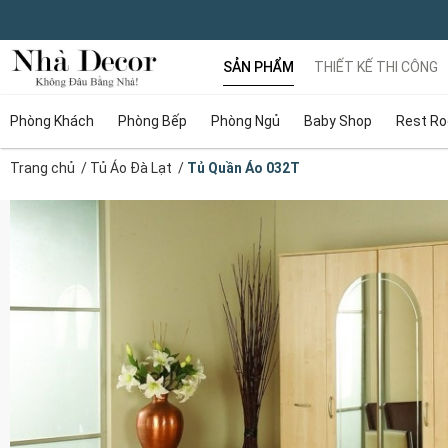
SẢN PHẨM
THIẾT KẾ THI CÔNG
Phòng Khách
Phòng Bếp
Phòng Ngủ
Baby Shop
Rest R
Trang chủ
/
Tủ Áo Đà Lạt
/
Tủ Quần Áo 032T