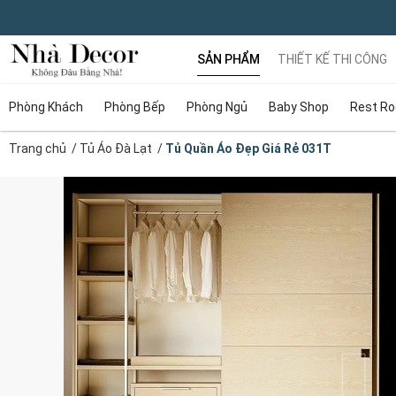
SẢN PHẨM
THIẾT KẾ THI CÔNG
Phòng Khách
Phòng Bếp
Phòng Ngủ
Baby Shop
Rest R
Trang chủ
/
Tủ Áo Đà Lạt
/
Tủ Quần Áo Đẹp Giá Rẻ 031T