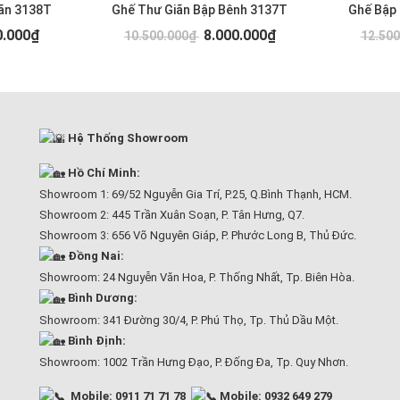
ãn 3138T
Ghế Thư Giãn Bập Bênh 3137T
Ghế Bập
0.000₫
8.000.000₫
10.500.000₫
12.50
Hệ Thống Showroom
Hồ Chí Minh:
Showroom 1: 69/52 Nguyễn Gia Trí, P.25, Q.Bình Thạnh, HCM.
Showroom 2: 445 Trần Xuân Soạn, P. Tân Hưng, Q7.
Showroom 3: 656 Võ Nguyên Giáp, P. Phước Long B, Thủ Đức.
Đồng Nai:
Showroom: 24 Nguyễn Văn Hoa, P. Thống Nhất, Tp. Biên Hòa.
Bình Dương:
Showroom: 341 Đường 30/4, P. Phú Thọ, Tp. Thủ Dầu Một.
Bình Định:
Showroom: 1002 Trần Hưng Đạo, P. Đống Đa, Tp. Quy Nhơn.
Mobile: 0911 71 71 78
Mobile: 0932 649 279