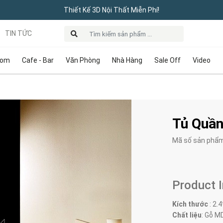
Thiết Kế 3D Nội Thất Miễn Phí!
TIN TỨC
oom
Cafe - Bar
Văn Phòng
Nhà Hàng
Sale Off
Video
Tủ Quần
Mã số sản phẩ
Product 
Kích thước
:
2.4
Chất liệu
: Gỗ MD