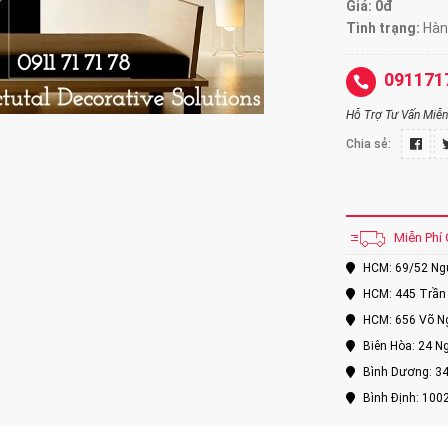
Giá: 0đ
Tình trạng:
Hàng
091171
Hỗ Trợ Tư Vấn Miễn 
Chia sẻ:
Miễn Phí 
HCM: 69/52 Nguy
HCM: 445 Trần 
HCM: 656 Võ Ng
Biên Hòa: 24 Ng
Bình Dương: 34
Bình Định: 100