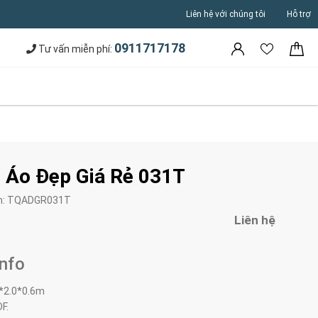
Liên hệ với chúng tôi
Hỗ trợ
0911717178
Tư vấn miễn phí:
 Áo Đẹp Giá Rẻ 031T
m:
TQADGR031T
Liên hệ
Info
*2.0*0.6m
F.