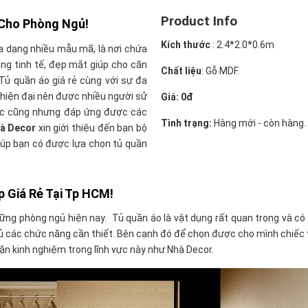
Product Info
 Cho Phòng Ngủ!
Kích thước
:
2.4*2.0*0.6m
đa dạng nhiều mẫu mã, là nơi chứa
ng tinh tế, đẹp mắt giúp cho căn
Chất liệu
: Gỗ MDF.
Tủ quần áo giá rẻ cùng với sự đa
h hiện đại nên được nhiều người sử
Giá: 0đ
ước cũng nhưng đáp ứng được các
Tình trạng:
Hàng mới - còn hàng.
à Decor
xin giới thiệu đến bạn bộ
iúp bạn có được lựa chọn tủ quần
 Giá Rẻ Tại Tp HCM!
ững phòng ngủ hiện nay. Tủ quần áo là vật dụng rất quan trọng và có 
ủ các chức năng cần thiết. Bên cạnh đó để chọn được cho mình chiếc
dặn kinh nghiệm trong lĩnh vực này như Nhà Decor.