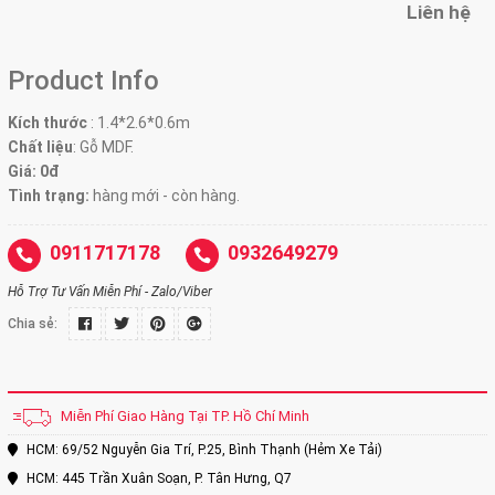
Liên hệ
Product Info
Kích thước
:
1.4*2.6*0.6m
Chất liệu
: Gỗ MDF.
Giá: 0đ
Tình trạng:
hàng mới - còn hàng.
0911717178
0932649279
Hỗ Trợ Tư Vấn Miễn Phí - Zalo/Viber
Chia sẻ:
Miễn Phí Giao Hàng Tại TP. Hồ Chí Minh
HCM: 69/52 Nguyễn Gia Trí, P.25, Bình Thạnh (Hẻm Xe Tải)
HCM: 445 Trần Xuân Soạn, P. Tân Hưng, Q7