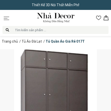
Thiết Kế 3D Nội Thất Miễn Phí!
Trang chủ
/
Tủ Áo Đà Lạt
/
Tủ Quần Áo Giá Rẻ 017T