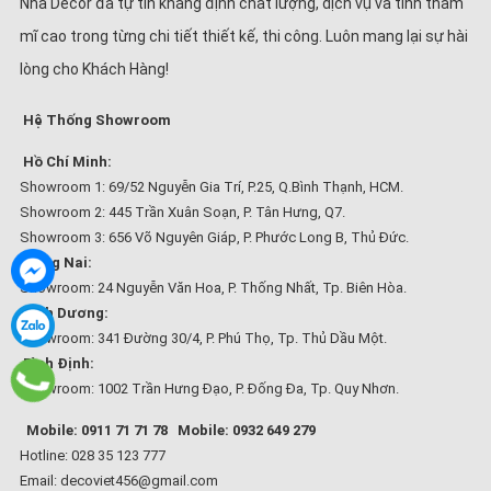
Nhà Decor đã tự tin khẳng định chất lượng, dịch vụ và tính thẩm
mĩ cao trong từng chi tiết thiết kế, thi công. Luôn mang lại sự hài
lòng cho Khách Hàng!
Hệ Thống Showroom
Hồ Chí Minh:
Showroom 1: 69/52 Nguyễn Gia Trí, P.25, Q.Bình Thạnh, HCM.
Showroom 2: 445 Trần Xuân Soạn, P. Tân Hưng, Q7.
Showroom 3: 656 Võ Nguyên Giáp, P. Phước Long B, Thủ Đức.
Đồng Nai:
Showroom: 24 Nguyễn Văn Hoa, P. Thống Nhất, Tp. Biên Hòa.
Bình Dương:
Showroom: 341 Đường 30/4, P. Phú Thọ, Tp. Thủ Dầu Một.
Bình Định:
Showroom: 1002 Trần Hưng Đạo, P. Đống Đa, Tp. Quy Nhơn.
Mobile: 0911 71 71 78
Mobile: 0932 649 279
Hotline: 028 35 123 777
Email: decoviet456@gmail.com