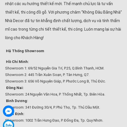
nhật các xu hướng thiết kế mới. Thế mạnh chủ lực là tư vấn
thiết kế, thi công đồ gỗ. Với phương châm “Không Đâu Bằng Nhà”
Nhà Decor đã tự tin khẳng định chất lượng, dịch vụ và tính thẩm
mĩ cao trong từng chi tiết thiết kế, thi công. Luôn mang lại sự hài
lòng cho Khách Hàng!
Hệ Thống Showroom
Hồ Chí Minh:
Showroom 1: 69/52 Nguyễn Gia Trí, P.25, Q.Bình Thạnh, HCM.
Showroom 2: 445 Trần Xuân Soạn, P. Tân Hưng, Q7.
Showroom 3: 656 Võ Nguyên Giáp, P. Phước Long B, Thủ Đức.
Đồng Nai:
Showroom: 24 Nguyễn Văn Hoa, P. Thống Nhất, Tp. Biên Hòa.
Bình Dương:
Showroom: 341 Đường 30/4, P. Phú Thọ, Tp. Thủ Dầu Một.
Bình Định:
Showroom: 1002 Trần Hưng Đạo, P. Đống Đa, Tp. Quy Nhơn.