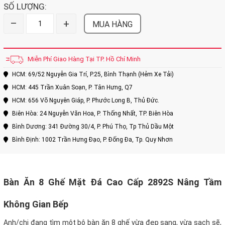
SỐ LƯỢNG:
–
+
MUA HÀNG
Miễn Phí Giao Hàng Tại TP. Hồ Chí Minh
HCM: 69/52 Nguyễn Gia Trí, P.25, Bình Thạnh (Hẻm Xe Tải)
HCM: 445 Trần Xuân Soạn, P. Tân Hưng, Q7
HCM: 656 Võ Nguyên Giáp, P. Phước Long B, Thủ Đức.
Biên Hòa: 24 Nguyễn Văn Hoa, P. Thống Nhất, TP. Biên Hòa
Bình Dương: 341 Đường 30/4, P. Phú Thọ, Tp Thủ Dầu Một
Bình Định: 1002 Trần Hưng Đạo, P. Đống Đa, Tp. Quy Nhơn
Bàn Ăn 8 Ghế Mặt Đá Cao Cấp 2892S Nâng Tầm
Không Gian Bếp
Anh/chị đang tìm một bộ bàn ăn 8 ghế vừa đẹp sang, vừa sạch sẽ,