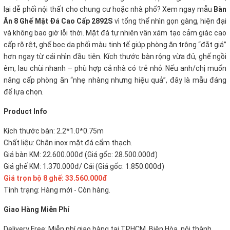
lại dễ phối nội thất cho chung cư hoặc nhà phố? Xem ngay mẫu
Bàn
Ăn 8 Ghế Mặt Đá Cao Cấp 2892S
vì tổng thể nhìn gọn gàng, hiện đại
và không bao giờ lỗi thời. Mặt đá tự nhiên vân xám tạo cảm giác cao
cấp rõ rệt, ghế bọc da phối màu tinh tế giúp phòng ăn trông “đắt giá”
hơn ngay từ cái nhìn đầu tiên. Kích thước bàn rộng vừa đủ, ghế ngồi
êm, lau chùi nhanh – phù hợp cả nhà có trẻ nhỏ. Nếu anh/chị muốn
nâng cấp phòng ăn “nhẹ nhàng nhưng hiệu quả”, đây là mẫu đáng
để lựa chọn.
P
roduct Info
Kích thước bàn: 2.2*1.0*0.75m
Chất liệu: Chân inox mặt đá cẩm thạch.
Giá bàn KM: 22.600.000đ (Giá gốc: 28.500.000đ)
Giá ghế KM: 1.370.000đ/ Cái (Giá gốc: 1.850.000đ)
Giá trọn bộ 8 ghế:
33.560.000đ
Tình trạng: Hàng mới - Còn hàng.
Giao Hàng Miễn Phí
Delivery Free:
Miễn phí giao hàng tại TPHCM, Biên Hòa, nội thành