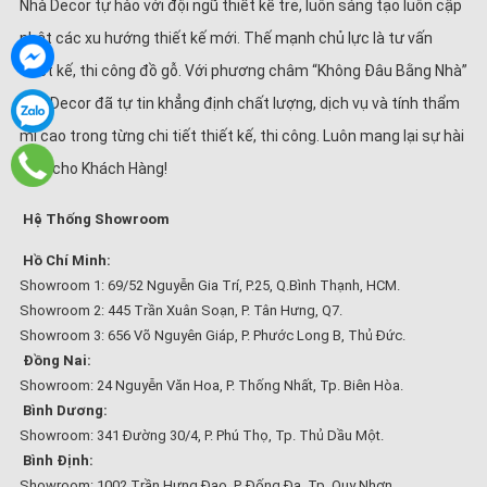
Nhà Decor tự hào với đội ngũ thiết kế trẻ, luôn sáng tạo luôn cập
nhật các xu hướng thiết kế mới. Thế mạnh chủ lực là tư vấn
thiết kế, thi công đồ gỗ. Với phương châm “Không Đâu Bằng Nhà”
Nhà Decor đã tự tin khẳng định chất lượng, dịch vụ và tính thẩm
mĩ cao trong từng chi tiết thiết kế, thi công. Luôn mang lại sự hài
lòng cho Khách Hàng!
Hệ Thống Showroom
Hồ Chí Minh:
Showroom 1: 69/52 Nguyễn Gia Trí, P.25, Q.Bình Thạnh, HCM.
Showroom 2: 445 Trần Xuân Soạn, P. Tân Hưng, Q7.
Showroom 3: 656 Võ Nguyên Giáp, P. Phước Long B, Thủ Đức.
Đồng Nai:
Showroom: 24 Nguyễn Văn Hoa, P. Thống Nhất, Tp. Biên Hòa.
Bình Dương:
Showroom: 341 Đường 30/4, P. Phú Thọ, Tp. Thủ Dầu Một.
Bình Định:
Showroom: 1002 Trần Hưng Đạo, P. Đống Đa, Tp. Quy Nhơn.