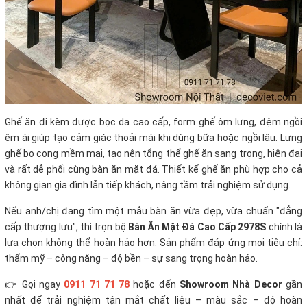
Ghế ăn đi kèm được bọc da cao cấp, form ghế ôm lưng, đệm ngồi
êm ái giúp tạo cảm giác thoải mái khi dùng bữa hoặc ngồi lâu. Lưng
ghế bo cong mềm mại, tạo nên tổng thể ghế ăn sang trọng, hiện đại
và rất dễ phối cùng bàn ăn mặt đá. Thiết kế ghế ăn phù hợp cho cả
không gian gia đình lẫn tiếp khách, nâng tầm trải nghiệm sử dụng.
Nếu anh/chị đang tìm một mẫu bàn ăn vừa đẹp, vừa chuẩn "đẳng
cấp thượng lưu", thì trọn bộ
Bàn Ăn Mặt Đá Cao Cấp 2978S
chính là
lựa chọn không thể hoàn hảo hơn. Sản phẩm đáp ứng mọi tiêu chí:
thẩm mỹ – công năng – độ bền – sự sang trọng hoàn hảo.
👉 Gọi ngay
0911 71 71 78
hoặc đến
Showroom Nhà Decor
gần
nhất để trải nghiệm tận mắt chất liệu – màu sắc – độ hoàn