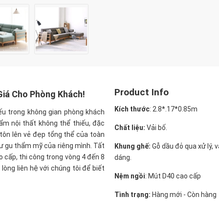
Product Info
Giá Cho Phòng Khách!
Kích thước
:
2.8*.17*0.85m
iếu trong không gian phòng khách
ẩm nội thất không thể thiếu, đặc
Chất liệu:
Vải bố.
tôn lên vẻ đẹp tổng thể của toàn
ư gu thẩm mỹ của riêng mình. Tất
Khung ghế:
Gỗ dầu đỏ qua xử lý, 
 cấp, thi công trong vòng 4 đến 8
dáng.
òng liên hệ với chúng tôi để biết
Nệm ngồi
:
Mút D40 cao cấp
Tình trạng:
Hàng mới - Còn hàng