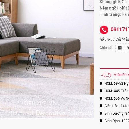
Khung ghế:
Gỗ d
Nệm ngồi
:
Mút 
Tình trạng:
Hàn
091171
Hỗ Trợ Tư Vấn Miễn 
Chia sẻ:
Miễn Phí 
HCM: 69/52 Nguy
HCM: 445 Trần 
HCM: 656 Võ Ng
Biên Hòa: 24 Ng
Bình Dương: 34
Bình Định: 100