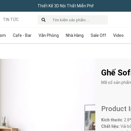
Thiết Kế 3D Nội Thất Miễn Phí!
TIN TỨC
oom
Cafe - Bar
Văn Phòng
Nhà Hàng
Sale Off
Video
Ghế Sof
Mã số sản phẩ
Product 
Kích thước
:
2.8
Chất liệu:
Vải bố