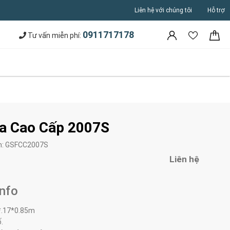
Liên hệ với chúng tôi
Hỗ trợ
0911717178
Tư vấn miễn phí:
a Cao Cấp 2007S
m:
GSFCC2007S
Liên hệ
Info
*.17*0.85m
.