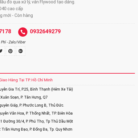
ầu đỏ qua xử lý, ván Flywood tạo dáng.
D40 cao cấp
g mới - Còn hàng
7178
0932649279
Phí - Zalo/Viber
Giao Hàng Tại TP. Hồ Chí Minh
ễn Gia Trí, P.25, Bình Thạnh (Hẻm Xe Tải)
Xuân Soạn, P. Tân Hưng, Q7
uyên Giáp, P. Phước Long B, Thủ Đức.
uyễn Văn Hoa, P. Thống Nhất, TP. Biên Hòa
1 Đường 30/4, P. Phú Thọ, Tp Thủ Dầu Một
2 Trần Hưng Đạo, P. Đống Đa, Tp. Quy Nhơn