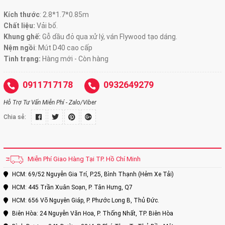
Kích thước
:
2.8*1.7*0.85m
Chất liệu:
Vải bố.
Khung ghế:
Gỗ dầu đỏ qua xử lý, ván Flywood tạo dáng.
Nệm ngồi
:
Mút D40 cao cấp
Tình trạng:
Hàng mới - Còn hàng
0911717178
0932649279
Hỗ Trợ Tư Vấn Miễn Phí - Zalo/Viber
Chia sẻ:
Miễn Phí Giao Hàng Tại TP. Hồ Chí Minh
HCM: 69/52 Nguyễn Gia Trí, P.25, Bình Thạnh (Hẻm Xe Tải)
HCM: 445 Trần Xuân Soạn, P. Tân Hưng, Q7
HCM: 656 Võ Nguyên Giáp, P. Phước Long B, Thủ Đức.
Biên Hòa: 24 Nguyễn Văn Hoa, P. Thống Nhất, TP. Biên Hòa