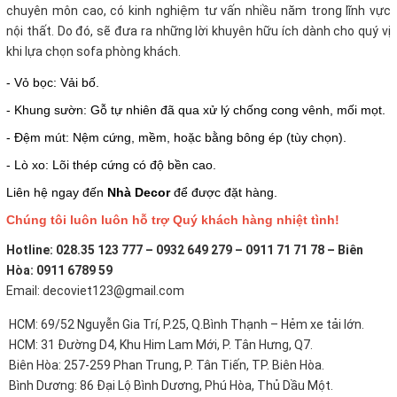
chuyên môn cao, có kinh nghiệm tư vấn nhiều năm trong lĩnh vực
nội thất. Do đó, sẽ đưa ra những lời khuyên hữu ích dành cho quý vị
khi lựa chọn sofa phòng khách.
- Vỏ bọc: Vải bố.
- Khung sườn: Gỗ tự nhiên đã qua xử lý chống cong vênh, mối mọt.
- Đệm mút: Nệm cứng, mềm, hoặc bằng bông ép (tùy chọn).
- Lò xo: Lõi thép cứng có độ bền cao.
Liên hệ ngay đến
Nhà Decor
để được đặt hàng.
Chúng tôi luôn luôn hỗ trợ Quý khách hàng nhiệt tình!
Hotline: 028.35 123 777 – 0932 649 279 – 0911 71 71 78 – Biên
Hòa: 0911 6789 59
Email: decoviet123@gmail.com
HCM: 69/52 Nguyễn Gia Trí, P.25, Q.Bình Thạnh – Hẻm xe tải lớn.
HCM: 31 Đường D4, Khu Him Lam Mới, P. Tân Hưng, Q7.
Biên Hòa: 257-259 Phan Trung, P. Tân Tiến, TP. Biên Hòa.
Bình Dương: 86 Đại Lộ Bình Dương, Phú Hòa, Thủ Dầu Một.