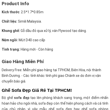
Product Info
Kích thước
:
2.5*1.7*0.85m
Chất liệu:
Simili Malaysia.
Khung ghế:
Gỗ dầu đỏ qua xử lý, ván Flywood tạo dáng.
Nệm ngồi
:
Mút D40 cao cấp
Tình trạng:
Hàng mới - Còn hàng
Giao Hàng Miễn Phí
Delivery Free:
Miễn phí giao hàng tại TPHCM, Biên Hòa, nội thành
Bình Dương. - Các tỉnh khác tính phí giao Chành xe do đơn vị vận
chuyển báo giá.
Ghế Sofa Đẹp Giá Rẻ Tại TPHCM!
Bộ ghế
sofa đẹp
tạo lên phòng khách sang trọng, một điểm nhấn
hòan hảo cho ngôi nhà, sofa đẹp còn thể hiện phong cách và cá tính
của chủ nhân, vì vậy mẫu ghế sofa đẹp hay ghế sofa phòng