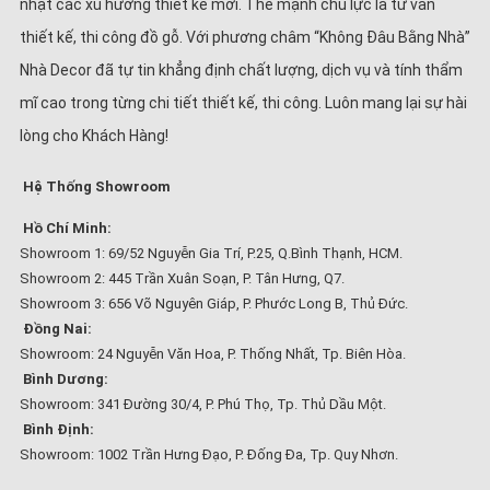
nhật các xu hướng thiết kế mới. Thế mạnh chủ lực là tư vấn
thiết kế, thi công đồ gỗ. Với phương châm “Không Đâu Bằng Nhà”
Nhà Decor đã tự tin khẳng định chất lượng, dịch vụ và tính thẩm
mĩ cao trong từng chi tiết thiết kế, thi công. Luôn mang lại sự hài
lòng cho Khách Hàng!
Hệ Thống Showroom
Hồ Chí Minh:
Showroom 1: 69/52 Nguyễn Gia Trí, P.25, Q.Bình Thạnh, HCM.
Showroom 2: 445 Trần Xuân Soạn, P. Tân Hưng, Q7.
Showroom 3: 656 Võ Nguyên Giáp, P. Phước Long B, Thủ Đức.
Đồng Nai:
Showroom: 24 Nguyễn Văn Hoa, P. Thống Nhất, Tp. Biên Hòa.
Bình Dương:
Showroom: 341 Đường 30/4, P. Phú Thọ, Tp. Thủ Dầu Một.
Bình Định:
Showroom: 1002 Trần Hưng Đạo, P. Đống Đa, Tp. Quy Nhơn.