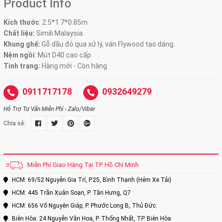
Product Info
Kích thước
:
2.5*1.7*0.85m
Chất liệu:
Simili Malaysia.
Khung ghế:
Gỗ dầu đỏ qua xử lý, ván Flywood tạo dáng.
Nệm ngồi
:
Mút D40 cao cấp
Tình trạng:
Hàng mới - Còn hàng
0911717178
0932649279
Hỗ Trợ Tư Vấn Miễn Phí - Zalo/Viber
Chia sẻ:
Miễn Phí Giao Hàng Tại TP. Hồ Chí Minh
HCM: 69/52 Nguyễn Gia Trí, P.25, Bình Thạnh (Hẻm Xe Tải)
HCM: 445 Trần Xuân Soạn, P. Tân Hưng, Q7
HCM: 656 Võ Nguyên Giáp, P. Phước Long B, Thủ Đức.
Biên Hòa: 24 Nguyễn Văn Hoa, P. Thống Nhất, TP. Biên Hòa