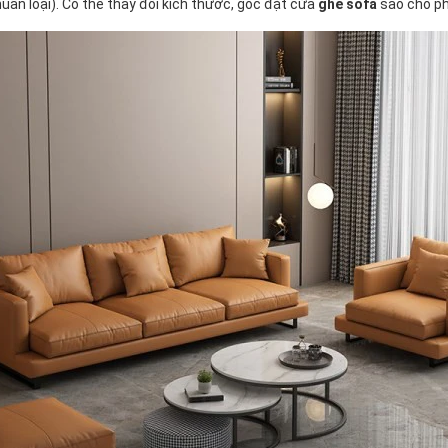
ẩn loại). Có thể thay đổi kích thước, góc đặt cửa
ghế sofa
sao cho ph