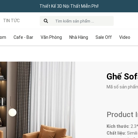
Thiết Kế 3D Nội Thất Miễn Phí!
TIN TỨC
oom
Cafe - Bar
Văn Phòng
Nhà Hàng
Sale Off
Video
Ghế Sof
Mã số sản phẩ
Product 
Kích thước
:
2.3
Chất liệu:
Simili