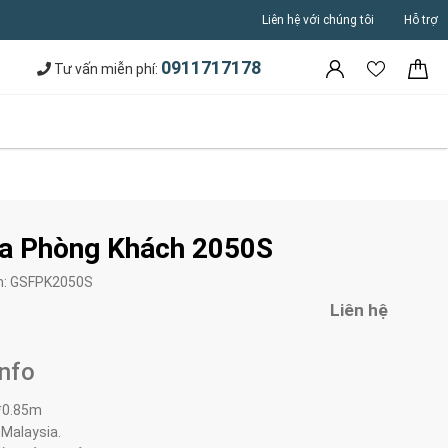
Liên hệ với chúng tôi
Hỗ trợ
0911717178
Tư vấn miễn phí:
a Phòng Khách 2050S
m:
GSFPK2050S
Liên hệ
Info
*0.85m
 Malaysia.