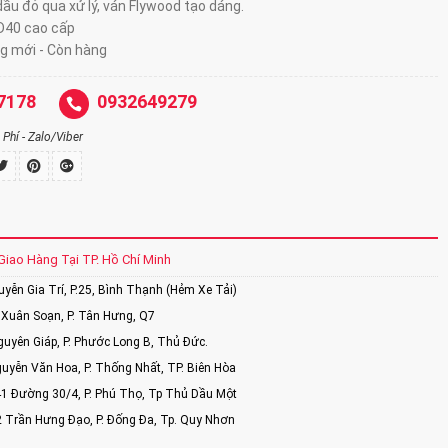
ầu đỏ qua xử lý, ván Flywood tạo dáng.
D40 cao cấp
g mới - Còn hàng
7178
0932649279
Phí - Zalo/Viber
Giao Hàng Tại TP. Hồ Chí Minh
ễn Gia Trí, P.25, Bình Thạnh (Hẻm Xe Tải)
Xuân Soạn, P. Tân Hưng, Q7
uyên Giáp, P. Phước Long B, Thủ Đức.
uyễn Văn Hoa, P. Thống Nhất, TP. Biên Hòa
1 Đường 30/4, P. Phú Thọ, Tp Thủ Dầu Một
2 Trần Hưng Đạo, P. Đống Đa, Tp. Quy Nhơn