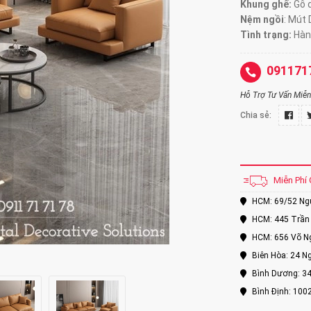
Khung ghế:
Gỗ d
Nệm ngồi
:
Mút 
Tình trạng:
Hàn
091171
Hỗ Trợ Tư Vấn Miễn 
Chia sẻ:
Miễn Phí 
HCM: 69/52 Nguy
HCM: 445 Trần 
HCM: 656 Võ Ng
Biên Hòa: 24 Ng
Bình Dương: 34
Bình Định: 100