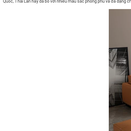
Quốc, Thái Lan hay da bò với nhiều màu sắc phong phú và đa dạng chu