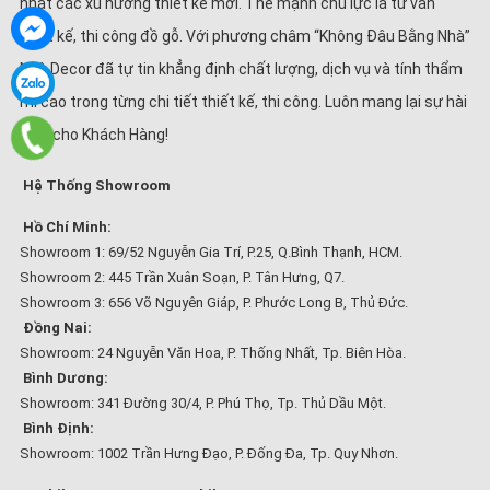
nhật các xu hướng thiết kế mới. Thế mạnh chủ lực là tư vấn
thiết kế, thi công đồ gỗ. Với phương châm “Không Đâu Bằng Nhà”
Nhà Decor đã tự tin khẳng định chất lượng, dịch vụ và tính thẩm
mĩ cao trong từng chi tiết thiết kế, thi công. Luôn mang lại sự hài
lòng cho Khách Hàng!
Hệ Thống Showroom
Hồ Chí Minh:
Showroom 1: 69/52 Nguyễn Gia Trí, P.25, Q.Bình Thạnh, HCM.
Showroom 2: 445 Trần Xuân Soạn, P. Tân Hưng, Q7.
Showroom 3: 656 Võ Nguyên Giáp, P. Phước Long B, Thủ Đức.
Đồng Nai:
Showroom: 24 Nguyễn Văn Hoa, P. Thống Nhất, Tp. Biên Hòa.
Bình Dương:
Showroom: 341 Đường 30/4, P. Phú Thọ, Tp. Thủ Dầu Một.
Bình Định:
Showroom: 1002 Trần Hưng Đạo, P. Đống Đa, Tp. Quy Nhơn.