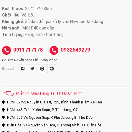
Kích thước
:
2.5*1.7*0.85m
Chất liệu:
Vải bố.
Khung ghế:
Gỗ dầu đỏ qua xử lý, ván Flywood tạo dáng.
Nệm ngồi
:
Mút D40 cao cấp
Tình trạng:
Hàng mới - Còn hàng
0911717178
0932649279
Hỗ Trợ Tư Vấn Miễn Phí - Zalo/Viber
Chia sẻ:
Miễn Phí Giao Hàng Tại TP. Hồ Chí Minh
HCM: 69/52 Nguyễn Gia Trí, P.25, Bình Thạnh (Hẻm Xe Tải)
HCM: 445 Trần Xuân Soạn, P. Tân Hưng, Q7
HCM: 656 Võ Nguyên Giáp, P. Phước Long B, Thủ Đức.
Biên Hòa: 24 Nguyễn Văn Hoa, P. Thống Nhất, TP. Biên Hòa