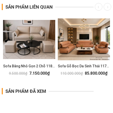
SẢN PHẨM LIÊN QUAN
Sofa Băng Nhỏ Gọn 2 Chỗ 1183T
Sofa Gỗ Bọc Da Sinh Thái 1173T
7.150.000₫
85.800.000₫
9.500.000₫
110.000.000₫
SẢN PHẨM ĐÃ XEM