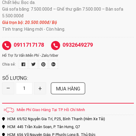
Chất liệu: Bọc da.
Giá sofa băng: 7.500.000đ – Ghế thư giãn 7.500.000 – Bàn sofa
5.500.000đ
Giá trọn bộ: 20.500.000đ/ Bộ
Tình trạng: Hàng mới - Còn hàng.
0911717178
0932649279
Hỗ Trợ Tư Vấn Miễn Phí - Zalo/Viber
Chia sẻ:
SỐ LƯỢNG:
–
+
MUA HÀNG
Miễn Phí Giao Hàng Tại TP. Hồ Chí Minh
HCM: 69/52 Nguyễn Gia Trí, P.25, Bình Thạnh (Hẻm Xe Tải)
HCM: 445 Trần Xuân Soạn, P. Tân Hưng, Q7
HCM: 656 Võ Nguyên Giáp, P. Phước Long B, Thủ Đức.