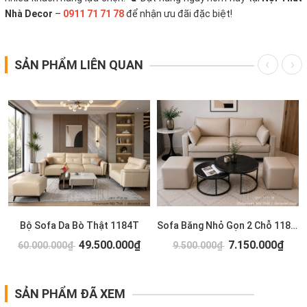
Nhà Decor
–
0911 71 71 78
để nhận ưu đãi đặc biệt!
SẢN PHẨM LIÊN QUAN
Bộ Sofa Da Bò Thật 1184T
Sofa Băng Nhỏ Gọn 2 Chỗ 1183T
49.500.000₫
7.150.000₫
60.000.000₫
9.500.000₫
SẢN PHẨM ĐÃ XEM