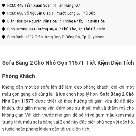
HCM: 445 Trần Xuân Soạn, P. Tân Hưng, Q7
HCM: 656 Võ Nguyên Giáp, P. Phước Long B, Thủ Đức.
Biên Hòa: 24 Nguyễn Văn Hoa, P. Thống Nhất, TP. Biên Hòa
Bình Dương: 341 Đường 30/4, P. Phú Thọ, Tp Thủ Dầu Một
Bình Định: 1002 Trần Hưng Đạo, P. Đống Đa, Tp. Quy Nhơn
Sofa Băng 2 Chỗ Nhỏ Gọn 1157T Tiết Kiệm Diện Tích
Phòng Khách
Không cần một bộ sofa lớn để làm đẹp phòng khách, đôi khi một
mẫu gọn gàng, dễ dùng lại là lựa chọn hợp lý hơn.
Sofa Băng 2 Chỗ
Nhỏ Gọn 1157T
được thiết kế theo hướng tối giản, vừa đủ để tiếp
khách, thư giãn nhưng vẫn đảm bảo sự thoải mái và thẩm mỹ cho
không gian. Với kích thước nhỏ gọn, dễ bố trí và gam màu kem màu
trung tính, mẫu sofa băng vải 2 chỗ này đặc biệt phù hợp với căn hộ,
studio hoặc phòng khách cần tối ưu diện tích.