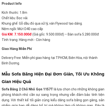
Product Info
Kích thước: 1.8m
Chất liệu: Bọc vải.
Khung ghế: Gỗ dầu đỏ qua xử lý, ván Flywood tạo dáng.
Nệm ngồi: Mút D40 cao cấp
Giá KM: 7.150.000đ
(Giá gốc: 9.500.000đ) – Bàn sofa 5.280.000đ
Tình trạng: Hàng mới - Còn hàng
Giao Hàng Miễn Phí
Delivery Free: Miễn phí giao hàng tại TPHCM, Biên Hòa, nội thành
Bình Dương.
Mẫu Sofa Băng Hiện Đại
Đơn Giản, Tối Ưu Không
Gian Hiệu Quả
Sofa Băng 2 Chỗ Nhỏ Gọn 1157T
là lựa chọn cho những không gian
phòng khách nhỏ cần sự sang trọng nhưng vẫn đảm bảo tính tiện
dụng. Với thiết kế tối giản cùng kiểu dáng sofa băng gọn gàng, sản
phẩm giúp bạn dễ dàng bố trí mà không làm rối không gian. Đây là