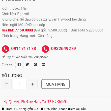
Kích thước: 1.8m
Chất liệu: Bọc vải.
Khung ghế: Gỗ dầu đỏ qua xử lý, ván Flywood tạo dáng.
Nệm ngồi: Mút D40 cao cấp
Giá KM: 7.150.000đ
(Giá gốc: 9.500.000đ) – Bàn sofa 5.280.000đ
Tình trạng: Hàng mới - Còn hàng
0911717178
0932649279
Hỗ Trợ Tư Vấn Miễn Phí - Zalo/Viber
Chia sẻ:
SỐ LƯỢNG:
–
+
MUA HÀNG
Miễn Phí Giao Hàng Tại TP. Hồ Chí Minh
HCM: 69/52 Nguyễn Gia Trí, P.25, Bình Thạnh (Hẻm Xe Tải)