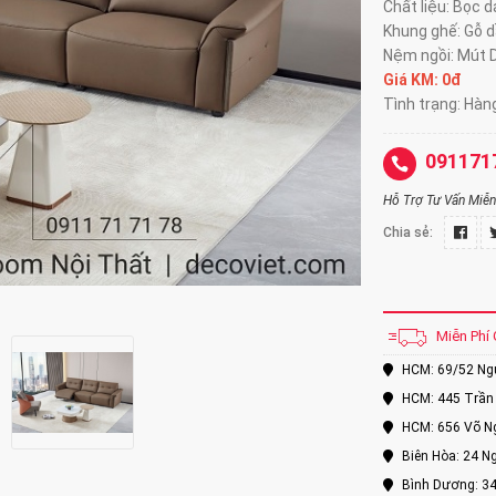
Chất liệu: Bọc 
Khung ghế: Gỗ d
Nệm ngồi: Mút 
Giá KM: 0đ
Tình trạng: Hàn
091171
Hỗ Trợ Tư Vấn Miễn 
Chia sẻ:
Miễn Phí 
HCM: 69/52 Nguy
HCM: 445 Trần 
HCM: 656 Võ Ng
Biên Hòa: 24 Ng
Bình Dương: 34