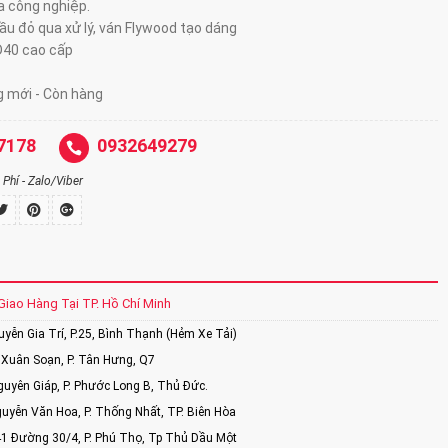
da công nghiệp.
ầu đỏ qua xử lý, ván Flywood tạo dáng
D40 cao cấp
g mới - Còn hàng
7178
0932649279
Phí - Zalo/Viber
Giao Hàng Tại TP. Hồ Chí Minh
ễn Gia Trí, P.25, Bình Thạnh (Hẻm Xe Tải)
Xuân Soạn, P. Tân Hưng, Q7
uyên Giáp, P. Phước Long B, Thủ Đức.
uyễn Văn Hoa, P. Thống Nhất, TP. Biên Hòa
1 Đường 30/4, P. Phú Thọ, Tp Thủ Dầu Một