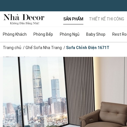
SẢN PHẨM
THIẾT KẾ THI CÔNG
Phòng Khách
Phòng Bếp
Phòng Ngủ
Baby Shop
Rest R
Trang chủ
/
Ghế Sofa Nha Trang
/
Sofa Chỉnh Điện 1671T