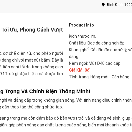
Bình Định: 100
Product Info
i Tối Ưu, Phong Cách Vượt
Kích thước: m.
Chất liệu: Bọc da công nghiệp.
Khung ghế: Gỗ dầu đỏ qua xử lý, v
c cơ chế điện tử, cho phép người
dáng
ễ dàng chỉ với một nút bấm. Đây là
Nệm ngồi: Mút D40 cao cấp
tiện nghi tối đa trong không gian
Giá KM: 0đ
671T
có gì đặc biệt mà được tìm
Tình trạng: Hàng mới - Còn hàng
g Trọng Và Chỉnh Điện Thông Minh!
ghi và đẳng cấp trong không gian sống. Với tính năng điều chỉnh thông
 cần thao tác thủ công phức tạp.
 sang trọng mà còn đảm bảo độ bền vượt trội và dễ dàng vệ sinh, giúp 
giãn, góp phần nâng cao chất lượng cuộc sống, biến mọi khoảnh khắc t