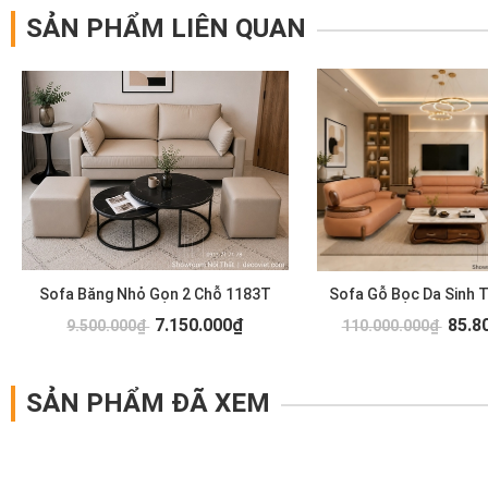
SẢN PHẨM LIÊN QUAN
Sofa Băng Nhỏ Gọn 2 Chỗ 1183T
Sofa Gỗ Bọc Da Sinh 
7.150.000₫
85.8
9.500.000₫
110.000.000₫
SẢN PHẨM ĐÃ XEM