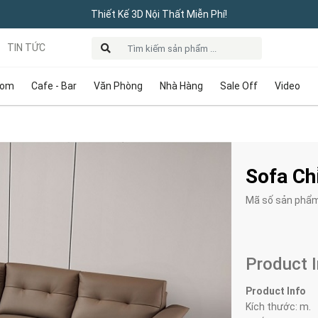
Thiết Kế 3D Nội Thất Miễn Phí!
TIN TỨC
oom
Cafe - Bar
Văn Phòng
Nhà Hàng
Sale Off
Video
Sofa Ch
Mã số sản phẩ
Product 
Product Info
Kích thước: m.