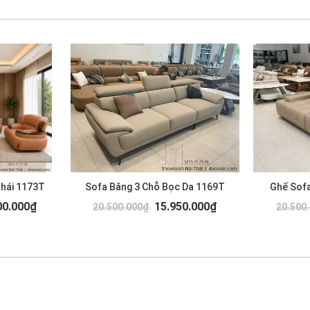
Thái 1173T
Sofa Băng 3 Chỗ Bọc Da 1169T
Ghế Sofa
00.000₫
15.950.000₫
20.500.000₫
20.500