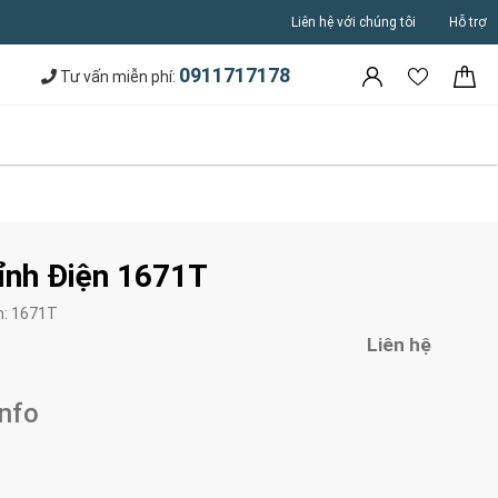
Liên hệ với chúng tôi
Hỗ trợ
0911717178
Tư vấn miễn phí:
ỉnh Điện 1671T
m:
1671T
Liên hệ
Info