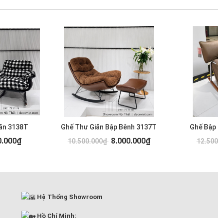
ãn 3138T
Ghế Thư Giãn Bập Bênh 3137T
Ghế Bập
0.000₫
8.000.000₫
10.500.000₫
12.50
Hệ Thống Showroom
Hồ Chí Minh: