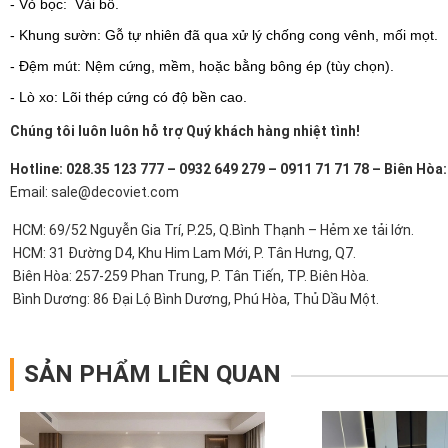
- Vỏ bọc: Vải bố.
- Khung sườn: Gỗ tự nhiên đã qua xử lý chống cong vênh, mối mọt.
- Đệm mút: Nệm cứng, mềm, hoặc bằng bông ép (tùy chọn).
- Lò xo: Lõi thép cứng có độ bền cao.
Chúng tôi luôn luôn hỗ trợ Quý khách hàng nhiệt tình!
Hotline: 028.35 123 777 – 0932 649 279 – 0911 71 71 78 – Biên Hòa
Email: sale@decoviet.com
HCM: 69/52 Nguyễn Gia Trí, P.25, Q.Bình Thạnh – Hẻm xe tải lớn.
HCM: 31 Đường D4, Khu Him Lam Mới, P. Tân Hưng, Q7.
Biên Hòa: 257-259 Phan Trung, P. Tân Tiến, TP. Biên Hòa.
Bình Dương: 86 Đại Lộ Bình Dương, Phú Hòa, Thủ Dầu Một.
SẢN PHẨM LIÊN QUAN