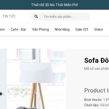
Thiết Kế 3D Nội Thất Miễn Phí!
TIN TỨC
oom
Cafe - Bar
Văn Phòng
Nhà Hàng
Sale Off
Video
Sofa Đô
Mã số sản phẩ
Product 
Kích thước
:
1.8
Chất liệu
: Vải bố