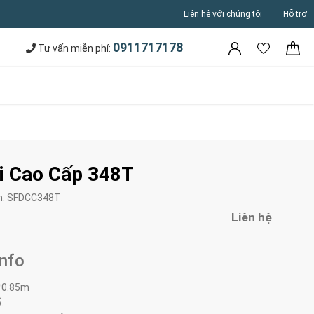
Liên hệ với chúng tôi
Hỗ trợ
0911717178
Tư vấn miễn phí:
i Cao Cấp 348T
m:
SFDCC348T
Liên hệ
Info
*0.85m
.