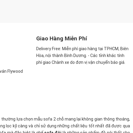
Giao Hàng Miễn Phí
Delivery Free:
Miễn phí giao hàng tại TPHCM, Biên
Hòa, nội thành Bình Dương. - Các tỉnh khác tính
phí giao Chành xe do đơn vị vận chuyển báo giá.
, ván Flywood
ốn thường lựa chọn mẫu sofa 2 chỗ mang lại không gian thông thoáng,
àng lọc kỹ càng và chỉ sử dụng những chất liệu tốt nhất đã được qua
ofa mà đặc biệt là ghế
sofa đôi
là những sản phẩm đồ nội thất cho