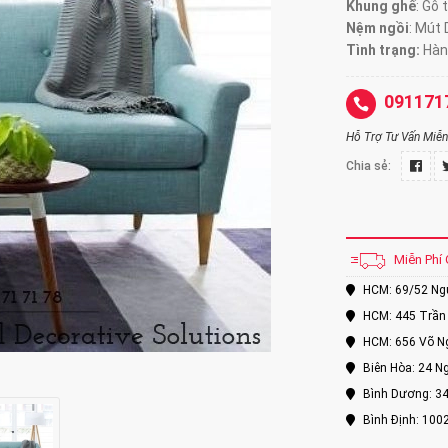
Khung ghế
:
Gỗ t
Nệm ngồi
:
Mút 
Tình trạng:
Hàn
091171
Hỗ Trợ Tư Vấn Miễn 
Chia sẻ:
Miễn Phí 
HCM: 69/52 Nguy
HCM: 445 Trần 
HCM: 656 Võ Ng
Biên Hòa: 24 Ng
Bình Dương: 34
Bình Định: 100