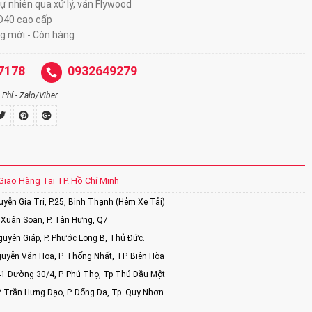
ự nhiên qua xử lý, ván Flywood
D40 cao cấp
g mới - Còn hàng
7178
0932649279
Phí - Zalo/Viber
Giao Hàng Tại TP. Hồ Chí Minh
ễn Gia Trí, P.25, Bình Thạnh (Hẻm Xe Tải)
Xuân Soạn, P. Tân Hưng, Q7
uyên Giáp, P. Phước Long B, Thủ Đức.
uyễn Văn Hoa, P. Thống Nhất, TP. Biên Hòa
1 Đường 30/4, P. Phú Thọ, Tp Thủ Dầu Một
2 Trần Hưng Đạo, P. Đống Đa, Tp. Quy Nhơn