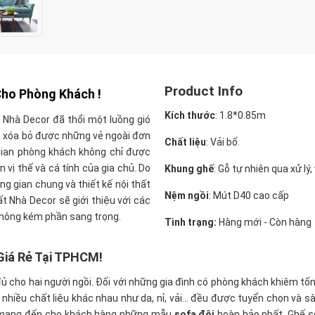
Product Info
Cho Phòng Khách !
Kích thước
:
1.8*0.85m
 Nhà Decor đã thổi một luồng gió
đã xóa bỏ được những vẻ ngoài đơn
Chất liệu
: Vải bố.
ian phòng khách không chỉ được
vị thế và cá tính của gia chủ. Do
Khung ghế
:
Gỗ tự nhiên qua xử lý
ng gian chung và thiết kế nội thất
Nệm ngồi
:
Mút D40 cao cấp
t Nhà Decor sẽ giới thiệu với các
không kém phần sang trọng.
Tình trạng:
Hàng mới - Còn hàng
iá Rẻ Tại TPHCM!
 đủ cho hai người ngồi. Đối với những gia đình có phòng khách khiêm t
nhiều chất liệu khác nhau như da, nỉ, vải… đều được tuyển chọn và s
ết mang đến cho khách hàng những mẫu
sofa đôi
hoàn hảo nhất. Ghế s