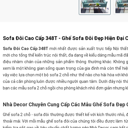
Sofa Đôi Cao Cấp 348T - Ghế Sofa Đôi Đẹp Hiện Đại 
Sofa Đôi Cao Cấp 348T
mới nhất được sản xuất trực tiếp Nội thất
mới cho tổng thể kiến trúc nội thất, đa dạng về kiểu dáng mẫu mã 
điệu nhàm chán của những sản phẩm thông thường khác. Không g
xem là một không gian sống quan trọng của gia đình mà còn thể hiện 
vậy việc lựa chọn một bộ sofa 2 chỗ như thế nào cho hài hòa với khô
của cả căn phòng luôn được nhiều người quan tâm. Dưới đây nội thấ
bạn các mẫu sofa 2 chỗ ngồi cho phòng khách nhỏ đơn giản nhưng 
Nhà Decor Chuyên Cung Cấp Các Mẫu Ghế Sofa Đẹp G
Ghế sofa 2 chỗ - sofa đôi thường được thiết kế với kích thước nhỏ,
thoải mái. Với mỗi mẫu ghế sofa đôi của chúng tôi đều được làm từ 
kiểm tra gắt gao về tiêu chuẩn chất lượng nên Nhà Decor cam k