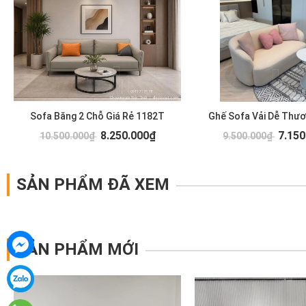
Sofa Băng 2 Chỗ Giá Rẻ 1182T
Ghế Sofa Vải Dễ Thư
8.250.000₫
7.150
10.500.000₫
9.500.000₫
SẢN PHẨM ĐÃ XEM
SẢN PHẨM MỚI