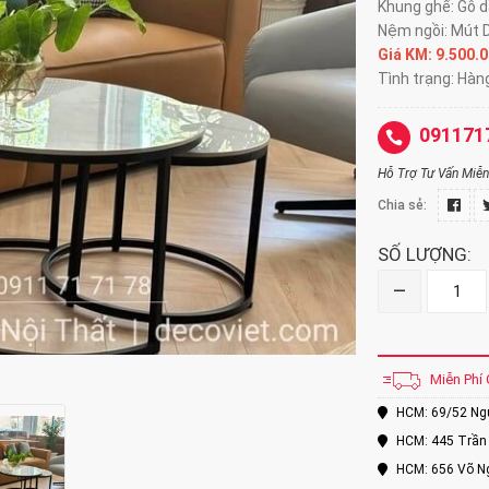
Khung ghế: Gỗ d
Nệm ngồi: Mút 
Giá KM: 9.500.
Tình trạng: Hàn
091171
Hỗ Trợ Tư Vấn Miễn 
Chia sẻ:
SỐ LƯỢNG:
–
Miễn Phí 
HCM: 69/52 Nguy
HCM: 445 Trần 
HCM: 656 Võ Ng