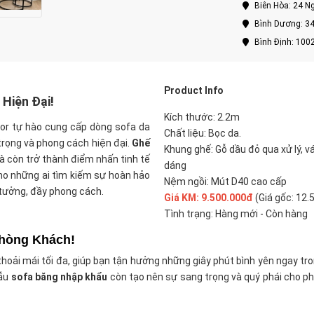
Biên Hòa: 24 Ng
Bình Dương: 34
Bình Định: 100
Product Info
Hiện Đại!
Kích thước: 2.2m
or tự hào cung cấp dòng sofa da
Chất liệu: Bọc da.
rọng và phong cách hiện đại.
Ghế
Khung ghế: Gỗ dầu đỏ qua xử lý, v
à còn trở thành điểm nhấn tinh tế
dáng
cho những ai tìm kiếm sự hoàn hảo
Nệm ngồi: Mút D40 cao cấp
tưởng, đầy phong cách.
Giá KM: 9.500.000đ
(Giá gốc: 12.
Tình trạng: Hàng mới - Còn hàng
Phòng Khách!
thoải mái tối đa, giúp bạn tận hưởng những giây phút bình yên ngay tro
mẫu
sofa băng nhập khẩu
còn tạo nên sự sang trọng và quý phái cho ph