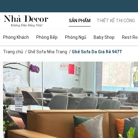
SẢN PHẨM
THIẾT KẾ THI CÔNG
Phòng Khách
Phòng Bếp
Phòng Ngủ
Baby Shop
Rest R
Trang chủ
/
Ghế Sofa Nha Trang
/
Ghế Sofa Da Giá Rẻ 947T