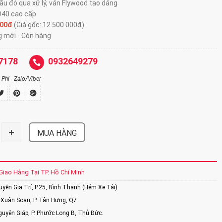
ầu đỏ qua xử lý, ván Flywood tạo dáng
D40 cao cấp
000đ
(Giá gốc: 12.500.000đ)
g mới - Còn hàng
7178
0932649279
Phí - Zalo/Viber
+
MUA HÀNG
Giao Hàng Tại TP. Hồ Chí Minh
ễn Gia Trí, P.25, Bình Thạnh (Hẻm Xe Tải)
Xuân Soạn, P. Tân Hưng, Q7
uyên Giáp, P. Phước Long B, Thủ Đức.