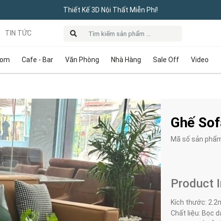
Thiết Kế 3D Nội Thất Miễn Phí!
TIN TỨC
oom
Cafe - Bar
Văn Phòng
Nhà Hàng
Sale Off
Video
Ghế Sof
Mã số sản phẩ
Product 
Kích thước: 2.2
Chất liệu: Bọc d