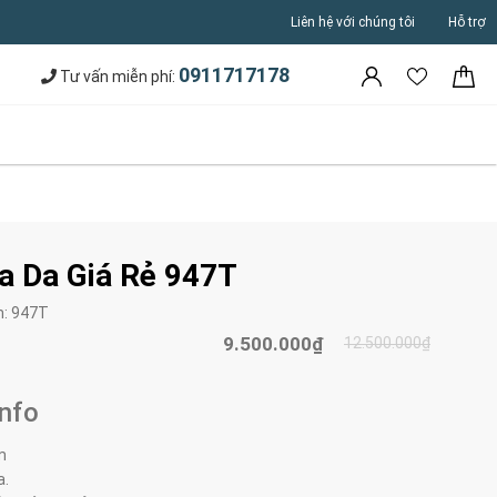
Liên hệ với chúng tôi
Hỗ trợ
0911717178
Tư vấn miễn phí:
a Da Giá Rẻ 947T
m:
947T
9.500.000₫
12.500.000₫
Info
m
a.