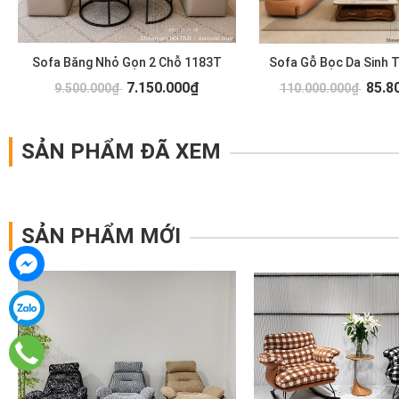
Sofa Băng Nhỏ Gọn 2 Chỗ 1183T
Sofa Gỗ Bọc Da Sinh 
7.150.000₫
85.8
9.500.000₫
110.000.000₫
SẢN PHẨM ĐÃ XEM
SẢN PHẨM MỚI