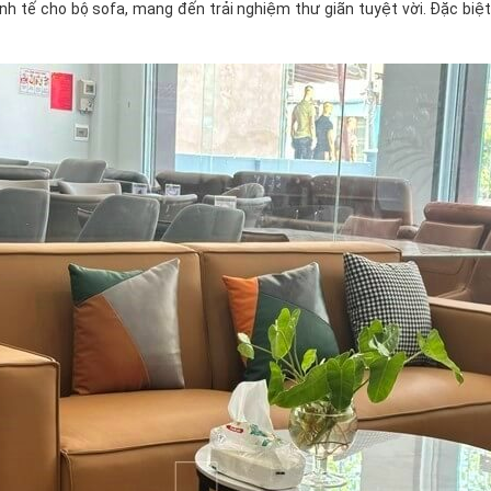
nh tế cho bộ sofa, mang đến trải nghiệm thư giãn tuyệt vời. Đặc biệ