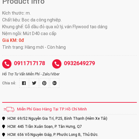
Product Info
Kích thước: m.
Chất liệu: Bọc da công nghiệp.
Khung ghế: Gỗ dầu đỏ qua xử lý, ván Flywood tạo dáng
Nệm ngồi: Mút D40 cao cấp
Giá KM: 0đ
Tình trạng: Hàng mới - Còn hàng
0911717178
0932649279
Hỗ Trợ Tư Vấn Miễn Phí - Zalo/Viber
Chia sẻ:
Miễn Phí Giao Hàng Tại TP. Hồ Chí Minh
HCM: 69/52 Nguyễn Gia Trí, P.25, Bình Thạnh (Hẻm Xe Tải)
HCM: 445 Trần Xuân Soạn, P. Tân Hưng, Q7
HCM: 656 Võ Nguyên Giáp, P. Phước Long B, Thủ Đức.