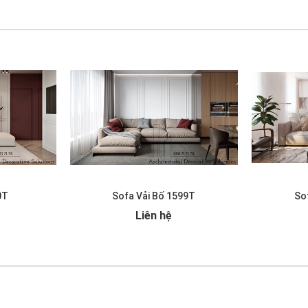
0T
Sofa Vải Bố 1599T
So
Liên hệ