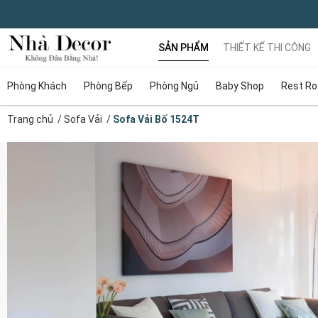
SẢN PHẨM
THIẾT KẾ THI CÔNG
Phòng Khách
Phòng Bếp
Phòng Ngủ
Baby Shop
Rest R
Trang chủ
/
Sofa Vải
/
Sofa Vải Bố 1524T