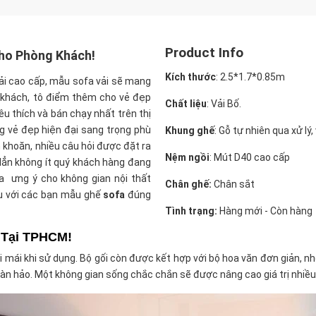
Product Info
Cho Phòng Khách!
Kích thước
:
2.5*1.7*0.85m
vải cao cấp, mẫu sofa vải
sẽ mang
g khách, tô điểm thêm cho vẻ đẹp
Chất liệu
: Vải Bố.
u thích và bán chạy nhất trên thị
ng vẻ đẹp hiện đại sang trọng phù
Khung ghế
: Gỗ tự nhiên qua xử lý
 khoăn, nhiều câu hỏi được đặt ra
Nệm ngồi
: Mút D40 cao cấp
 Hẳn không ít quý khách hàng đang
a ưng ý cho không gian nội thất
Chân ghế:
Chân sắt
ệu với các bạn mẫu ghế
sofa
đúng
Tình trạng:
Hàng mới - Còn hàng
 Tại TPHCM!
ải mái khi sử dụng. Bộ gối còn được kết hợp với bộ hoa văn đơn giản, 
hoàn hảo. Một không gian sống chắc chắn sẽ được nâng cao giá trị nhi