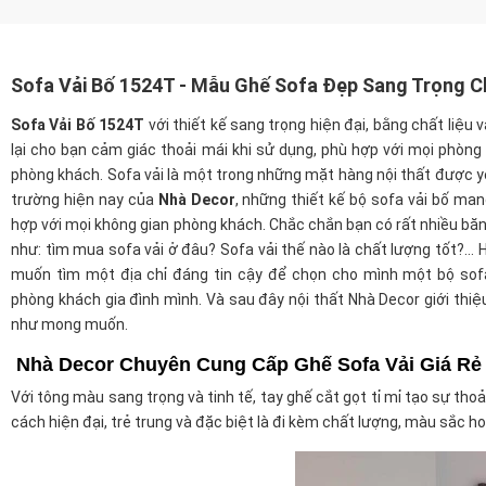
Sofa Vải Bố 1524T - Mẫu Ghế Sofa Đẹp Sang Trọng 
Sofa Vải Bố 1524T
với thiết kế sang trọng hiện đại, bằng chất liệu 
lại cho bạn cảm giác thoải mái khi sử dụng, phù hợp với mọi phòn
phòng khách. Sofa vải là một trong những mặt hàng nội thất được yê
trường hiện nay của
Nhà Decor
, những thiết kế bộ sofa vải bố ma
hợp với mọi không gian phòng khách. Chắc chắn bạn có rất nhiều băn
như: tìm mua sofa vải ở đâu? Sofa vải thế nào là chất lượng tốt?…
muốn tìm một địa chỉ đáng tin cậy để chọn cho mình một bộ sof
phòng khách gia đình mình. Và sau đây nội thất Nhà Decor giới thi
như mong muốn.
Nhà Decor Chuyên Cung Cấp Ghế Sofa Vải Giá Rẻ
Với tông màu sang trọng và tinh tế, tay ghế cắt gọt tỉ mỉ tạo sự tho
cách hiện đại, trẻ trung và đặc biệt là đi kèm chất lượng, màu sắc 