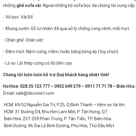
những
ghế sofa vải
. Ngoài những bộ sofa bọc da chúng tôi cung cấp
- Vỏ bọc: Vải Bố
- Khung sườn: Gỗ tự nhiên đã qua xử lý chống cong vênh, mối mọt.
- Chân ghế: Chân sắt
- Đệm mút: Nệm cứng, mềm, hoặc bằng bông ép (tùy chọn).
- Lò xo: Lõi thép cứng có độ bền cao.
Chúng tôi luôn luôn hỗ trợ Quý khách hàng nhiệt tình!
Hotline: 028.35 123 777 – 0932 649 279 – 0911 71 71 78 – Biên Hòa
Email: sale@decoviet.com
HCM: 69/52 Nguyễn Gia Trí, P.25, Q.Bình Thạnh – Hẻm xe tải lớn.
HCM: 31 Đường D4, Khu Him Lam Mới, P. Tân Hưng, Q7.
Biên Hòa: 257-259 Phan Trung, P. Tân Tiến, TP. Biên Hòa.
Bình Dương: 86 Đại Lộ Bình Dương, Phú Hòa, Thủ Dầu Một.