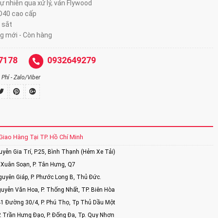
tự nhiên qua xử lý, ván Flywood
 D40 cao cấp
 sắt
g mới - Còn hàng
7178
0932649279
Phí - Zalo/Viber
Giao Hàng Tại TP. Hồ Chí Minh
ễn Gia Trí, P.25, Bình Thạnh (Hẻm Xe Tải)
Xuân Soạn, P. Tân Hưng, Q7
uyên Giáp, P. Phước Long B, Thủ Đức.
uyễn Văn Hoa, P. Thống Nhất, TP. Biên Hòa
1 Đường 30/4, P. Phú Thọ, Tp Thủ Dầu Một
2 Trần Hưng Đạo, P. Đống Đa, Tp. Quy Nhơn