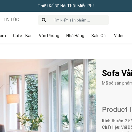
Thiết Kế 3D Nội Thất Miễn Phí!
TIN TỨC
oom
Cafe - Bar
Văn Phòng
Nhà Hàng
Sale Off
Video
Sofa Vả
Mã số sản phẩ
Product 
Kích thước
:
2.5
Chất liệu
: Vải B