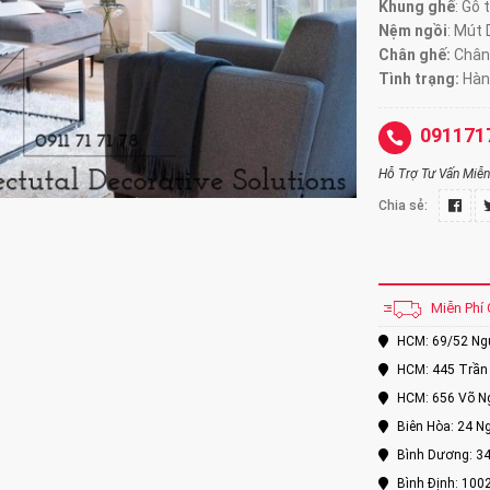
Khung ghế
: Gỗ 
Nệm ngồi
: Mút
Chân ghế:
Chân
Tình trạng:
Hàn
091171
Hỗ Trợ Tư Vấn Miễn 
Chia sẻ:
Miễn Phí 
HCM: 69/52 Nguy
HCM: 445 Trần 
HCM: 656 Võ Ng
Biên Hòa: 24 Ng
Bình Dương: 34
Bình Định: 100