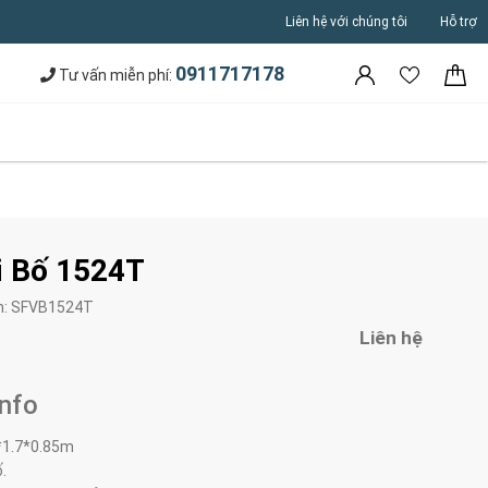
Liên hệ với chúng tôi
Hỗ trợ
0911717178
Tư vấn miễn phí:
i Bố 1524T
m:
SFVB1524T
Liên hệ
Info
*1.7*0.85m
ố.