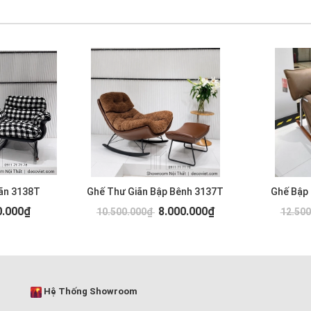
ãn 3138T
Ghế Thư Giãn Bập Bênh 3137T
Ghế Bập
0.000₫
8.000.000₫
10.500.000₫
12.50
Hệ Thống Showroom