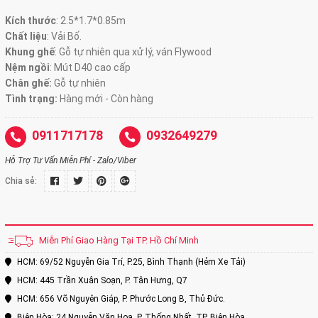
Kích thước
:
2.5*1.7*0.85m
Chất liệu
: Vải Bố.
Khung ghế
: Gỗ tự nhiên qua xử lý, ván Flywood
Nệm ngồi
: Mút D40 cao cấp
Chân ghế:
Gỗ tự nhiên
Tình trạng:
Hàng mới - Còn hàng
0911717178
0932649279
Hỗ Trợ Tư Vấn Miễn Phí - Zalo/Viber
Chia sẻ:
Miễn Phí Giao Hàng Tại TP. Hồ Chí Minh
HCM: 69/52 Nguyễn Gia Trí, P.25, Bình Thạnh (Hẻm Xe Tải)
HCM: 445 Trần Xuân Soạn, P. Tân Hưng, Q7
HCM: 656 Võ Nguyên Giáp, P. Phước Long B, Thủ Đức.
Biên Hòa: 24 Nguyễn Văn Hoa, P. Thống Nhất, TP. Biên Hòa