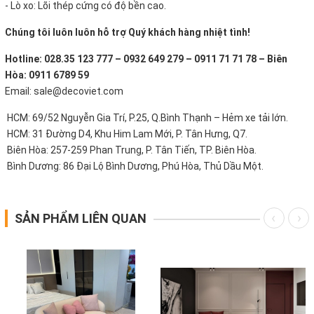
- Lò xo: Lõi thép cứng có độ bền cao.
Chúng tôi luôn luôn hỗ trợ Quý khách hàng nhiệt tình!
Hotline: 028.35 123 777 – 0932 649 279 – 0911 71 71 78 – Biên
Hòa: 0911 6789 59
Email: sale@decoviet.com
HCM: 69/52 Nguyễn Gia Trí, P.25, Q.Bình Thạnh – Hẻm xe tải lớn.
HCM: 31 Đường D4, Khu Him Lam Mới, P. Tân Hưng, Q7.
Biên Hòa: 257-259 Phan Trung, P. Tân Tiến, TP. Biên Hòa.
Bình Dương: 86 Đại Lộ Bình Dương, Phú Hòa, Thủ Dầu Một.
SẢN PHẨM LIÊN QUAN