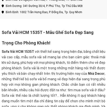
Bình Dương: 341 Đường 30/4, P. Phú Thọ, Tp Thủ Dầu Một
Bình Định: 1002 Trần Hưng Đạo, P. Đống Đa, Tp. Quy Nhơn
Sofa Vải HCM 1535T - Mẫu Ghế Sofa Đẹp Sang
Trọng Cho Phòng Khách!
Sofa Vải HCM 1535T
với thiết kế sang trọng hiện đại, bằng chất liệu
vải cao cấp, mẫu sofa vải
sẽ mang lại cho bạn cảm giác thoải mái
khi sử dụng, phù hợp với mọi phòng khách, tô điểm thêm cho vẻ đẹp
phòng khách. Sofa vải là một trong những mặt hàng nội thất được
yêu thích và bán chạy nhất trên thị trường hiện nay của
Nhà Decor
,
những thiết kế bộ sofa vải bố mang vẻ đẹp hiện đại sang trọng phù
hợp với mọi không gian phòng khách. Chắc chắn bạn có rất nhiều
băn khoăn, nhiều câu hỏi được đặt ra như: tìm mua sofa vải ở đâu?
Sofa vải thế nào là chất lượng tốt?… Hẳn không ít quý khách hàng
đang muốn tìm một địa chỉ đáng tin cậy để chọn cho mình một bộ
sofa ưng ý cho không gian nội thất phòng khách gia đình mình. Và