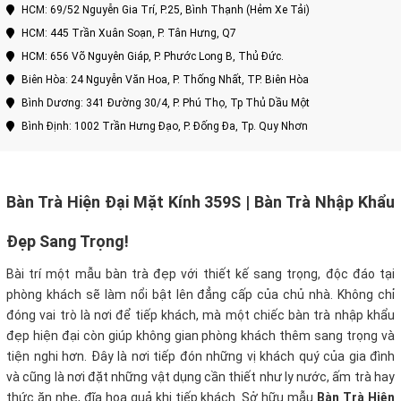
HCM: 69/52 Nguyễn Gia Trí, P.25, Bình Thạnh (Hẻm Xe Tải)
HCM: 445 Trần Xuân Soạn, P. Tân Hưng, Q7
HCM: 656 Võ Nguyên Giáp, P. Phước Long B, Thủ Đức.
Biên Hòa: 24 Nguyễn Văn Hoa, P. Thống Nhất, TP. Biên Hòa
Bình Dương: 341 Đường 30/4, P. Phú Thọ, Tp Thủ Dầu Một
Bình Định: 1002 Trần Hưng Đạo, P. Đống Đa, Tp. Quy Nhơn
Bàn Trà Hiện Đại Mặt Kính 359S | Bàn Trà Nhập Khẩu
Đẹp Sang Trọng!
Bài trí một mẫu bàn trà đẹp với thiết kế sang trọng, độc đáo tại
phòng khách sẽ làm nổi bật lên đẳng cấp của chủ nhà. Không chỉ
đóng vai trò là nơi để tiếp khách, mà một chiếc bàn trà nhập khẩu
đẹp hiện đại còn giúp không gian phòng khách thêm sang trọng và
tiện nghi hơn. Đây là nơi tiếp đón những vị khách quý của gia đình
và cũng là nơi đặt những vật dụng cần thiết như ly nước, ấm trà hay
thức ăn nhẹ, đĩa hoa quả khi tiếp khách. Sở hữu mẫu
Bàn Trà Hiện