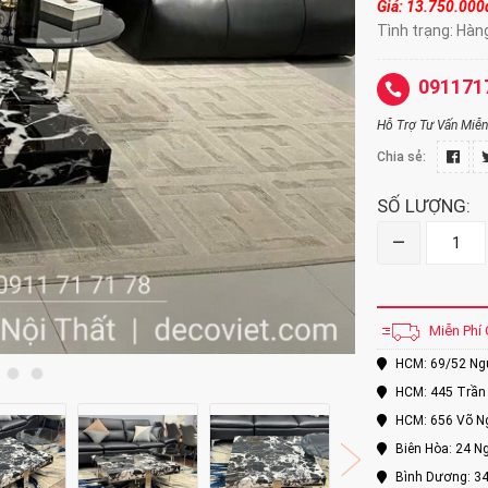
Giá: 13.750.00
0
Tình trạng: Hàn
091171
Hỗ Trợ Tư Vấn Miễn 
Chia sẻ:
SỐ LƯỢNG:
–
Miễn Phí 
HCM: 69/52 Nguy
HCM: 445 Trần 
HCM: 656 Võ Ng
Biên Hòa: 24 Ng
Bình Dương: 34