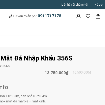
Liên hệ với chúng tôi
Hỗ trợ
0911717178
Tư vấn miễn phí:
 Mặt Đá Nhập Khẩu 356S
m:
356S
13.750.000₫
16.500.000₫
Info
 lớn 1.0*0.3m, bàn nhỏ 0.7*0.4m.
 inox mặt đá marble + mặt kính.