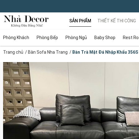
SẢN PHẨM
THIẾT KẾ THI CÔNG
Phòng Khách
Phòng Bếp
Phòng Ngủ
Baby Shop
Rest R
Trang chủ
/
Bàn Sofa Nha Trang
/
Bàn Trà Mặt Đá Nhập Khẩu 356S