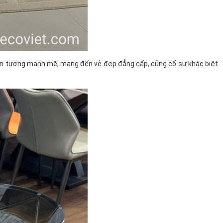
ấn tượng mạnh mẽ, mang đến vẻ đẹp đẳng cấp, củng cố sự khác biệt