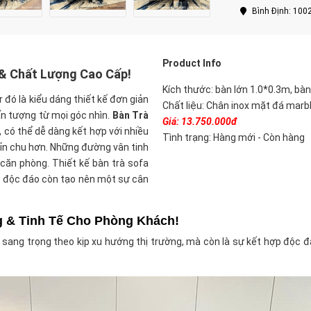
Bình Định: 100
Product Info
 & Chất Lượng Cao Cấp!
Kích thước: bàn lớn 1.0*0.3m, bà
ó là kiểu dáng thiết kế đơn giản
Chất liệu: Chân inox mặt đá marbl
ấn tượng từ mọi góc nhìn.
Bàn Trà
Giá: 13.750.00
0đ
 có thể dễ dàng kết hợp với nhiều
Tình trạng: Hàng mới - Còn hàng
hỉn chu hơn. Những đường vân tinh
ăn phòng. Thiết kế bàn trà sofa
ẹp độc đáo còn tạo nên một sự cân
g & Tinh Tế Cho Phòng Khách!
 sang trọng theo kịp xu hướng thị trường, mà còn là sự kết hợp độc 