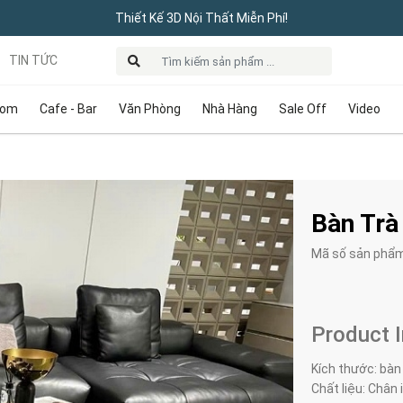
Thiết Kế 3D Nội Thất Miễn Phí!
TIN TỨC
oom
Cafe - Bar
Văn Phòng
Nhà Hàng
Sale Off
Video
Bàn Trà
Mã số sản phẩ
Product 
Kích thước: bàn
Chất liệu: Chân