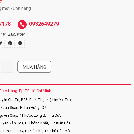
đ
g mới - Còn hàng
7178
0932649279
Phí - Zalo/Viber
+
MUA HÀNG
Giao Hàng Tại TP. Hồ Chí Minh
ễn Gia Trí, P.25, Bình Thạnh (Hẻm Xe Tải)
Xuân Soạn, P. Tân Hưng, Q7
uyên Giáp, P. Phước Long B, Thủ Đức.
uyễn Văn Hoa, P. Thống Nhất, TP. Biên Hòa
1 Đường 30/4, P. Phú Thọ, Tp Thủ Dầu Một