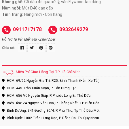
Khung ghế:
Gỗ dầu đỏ qua xử lý, ván Flywood tạo dáng.
Nệm ngồi
:
Mút D40 cao cấp
Tình trạng:
Hàng mới - Còn hàng
0911717178
0932649279
Hỗ Trợ Tư Vấn Miễn Phí - Zalo/Viber
Chia sẻ:
Miễn Phí Giao Hàng Tại TP. Hồ Chí Minh
HCM: 69/52 Nguyễn Gia Trí, P.25, Bình Thạnh (Hẻm Xe Tải)
HCM: 445 Trần Xuân Soạn, P. Tân Hưng, Q7
HCM: 656 Võ Nguyên Giáp, P. Phước Long B, Thủ Đức.
Biên Hòa: 24 Nguyễn Văn Hoa, P. Thống Nhất, TP. Biên Hòa
Bình Dương: 341 Đường 30/4, P. Phú Thọ, Tp Thủ Dầu Một
Bình Định: 1002 Trần Hưng Đạo, P. Đống Đa, Tp. Quy Nhơn