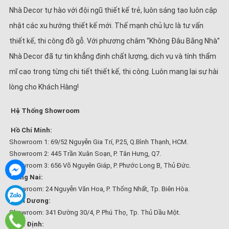
Nhà Decor tự hào với đội ngũ thiết kế trẻ, luôn sáng tạo luôn cập
nhật các xu hướng thiết kế mới. Thế mạnh chủ lực là tư vấn
thiết kế, thi công đồ gỗ. Với phương châm “Không Đâu Bằng Nhà”
Nhà Decor đã tự tin khẳng định chất lượng, dịch vụ và tính thẩm
mĩ cao trong từng chi tiết thiết kế, thi công. Luôn mang lại sự hài
lòng cho Khách Hàng!
Hệ Thống Showroom
Hồ Chí Minh:
Showroom 1: 69/52 Nguyễn Gia Trí, P.25, Q.Bình Thạnh, HCM.
Showroom 2: 445 Trần Xuân Soạn, P. Tân Hưng, Q7.
Showroom 3: 656 Võ Nguyên Giáp, P. Phước Long B, Thủ Đức.
Đồng Nai:
Showroom: 24 Nguyễn Văn Hoa, P. Thống Nhất, Tp. Biên Hòa.
Bình Dương:
Showroom: 341 Đường 30/4, P. Phú Thọ, Tp. Thủ Dầu Một.
Bình Định: