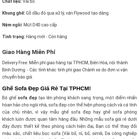
Chất liệu:
Vải bố.
Khung ghế:
Gỗ dầu đỏ qua xử lý, ván Flywood tạo dáng.
Nệm ngồi
:
Mút D40 cao cấp
Tình trạng:
Hàng mới - Còn hàng
Giao Hàng Miễn Phí
Delivery Free:
Miễn phí giao hàng tại TPHCM, Biên Hòa, nội thành
Bình Dương. - Các tỉnh khác tính phí giao Chành xe do đơn vị vận
chuyển báo giá.
Ghế Sofa Đẹp Giá Rẻ Tại TPHCM!
Bộ ghế
sofa đẹp
tạo lên phòng khách sang trọng, một điểm nhấn
hòan hảo cho ngôi nhà, sofa đẹp còn thể hiện phong cách và cá tính
của chủ nhân, vì vậy mẫu ghế sofa đẹp hay ghế sofa phòng
khách luôn được quan tâm hàng đầu. Những mẫu sofa giá rẻ dưới
đây được thiết kế theo phòng cách hiện đại, Bạn có thể thay đổi
màu sắc, chất liệu bọc sofa (Vải bố, nỉ, bố, simili, Da công nghiệp