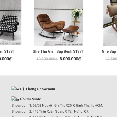
ãn 3138T
Ghế Thư Giãn Bập Bênh 3137T
Ghế Bập
0.000₫
8.000.000₫
10.500.000₫
12.50
Hệ Thống Showroom
Hồ Chí Minh:
Showroom 1: 69/52 Nguyễn Gia Trí, P.25, Q.Bình Thạnh, HCM.
Showroom 2: 445 Trần Xuân Soạn, P. Tân Hưng, Q7.