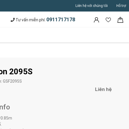
Liên hệ với chúng tôi
Hỗ trợ
0911717178
Tư vấn miễn phí:
on 2095S
m:
GSF2095S
Liên hệ
Info
*0.85m
.