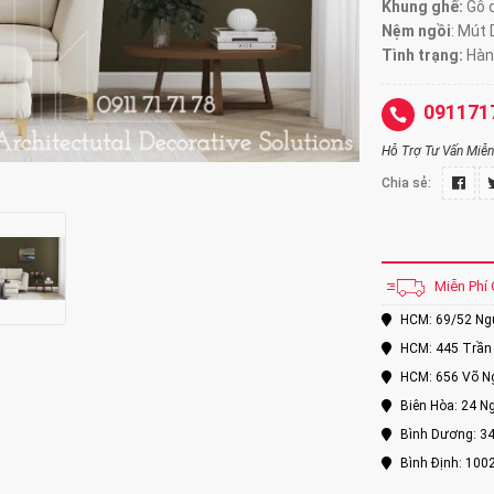
Khung ghế:
Gỗ d
Nệm ngồi
:
Mút 
Tình trạng:
Hàn
091171
Hỗ Trợ Tư Vấn Miễn 
Chia sẻ:
Miễn Phí 
HCM: 69/52 Nguy
HCM: 445 Trần 
HCM: 656 Võ Ng
Biên Hòa: 24 Ng
Bình Dương: 34
Bình Định: 100