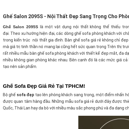
Ghế Salon 2095S - Nội Thất Đẹp Sang Trọng Cho Phò
Ghế Salon 2095S
là một vật dụng nội thất không thể thiếu tr
đại. Theo xu hướng hiện đại, các dòng ghế sofa phòng khách với c
trong kiến trúc nội thất gia đình. Bàn ghế sofa giá rẻ không chỉ đẹ
mà giá trị tinh thần nó mang lại cũng hết sức quan trọng Trên thị trư
rất nhiều mẫu bàn ghế sofa phòng khách với thiết kế đẹp mắt, đa 
nhiều không gian phòng khác nhau. Bên cạnh đó là các mức giá cả 
tạo nên sản phẩm.
Ghế Sofa Đẹp Giá Rẻ Tại TPHCM!
Bộ ghế
sofa đẹp
tạo lên phòng khách sang trọng, một điểm nhấn hò
được quan tâm hàng đầu. Những mẫu sofa giá rẻ dưới đây được thiết k
Quốc, Thái Lan hay da bò với nhiều màu sắc phong phú và đa dạng chu