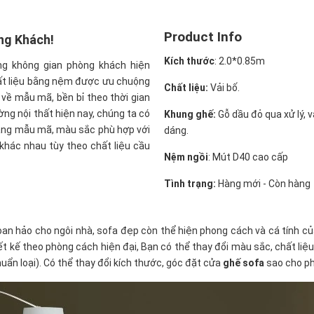
Product Info
ng Khách!
Kích thước
:
2.0*0.85m
ong không gian phòng khách hiện
hất liệu bằng nệm được ưu chuộng
Chất liệu:
Vải bố.
p về mẫu mã, bền bỉ theo thời gian
ờng nội thất hiện nay, chúng ta có
Khung ghế:
Gỗ dầu đỏ qua xử lý, 
dạng mẫu mã, màu sắc phù hợp với
dáng.
khác nhau tùy theo chất liệu cầu
Nệm ngồi
:
Mút D40 cao cấp
Tình trạng:
Hàng mới - Còn hàng
an hảo cho ngôi nhà, sofa đẹp còn thể hiện phong cách và cá tính củ
ế theo phòng cách hiện đại, Bạn có thể thay đổi màu sắc, chất liệu bọ
ẩn loại). Có thể thay đổi kích thước, góc đặt cửa
ghế sofa
sao cho ph