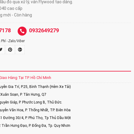
ầu đỏ qua xử lý, ván Flywood tạo dáng.
D40 cao cấp
g mới - Còn hàng
7178
0932649279
Phí - Zalo/Viber
Giao Hàng Tại TP. Hồ Chí Minh
ễn Gia Trí, P.25, Bình Thạnh (Hẻm Xe Tải)
Xuân Soạn, P. Tân Hưng, Q7
uyên Giáp, P. Phước Long B, Thủ Đức.
uyễn Văn Hoa, P. Thống Nhất, TP. Biên Hòa
1 Đường 30/4, P. Phú Thọ, Tp Thủ Dầu Một
2 Trần Hưng Đạo, P. Đống Đa, Tp. Quy Nhơn