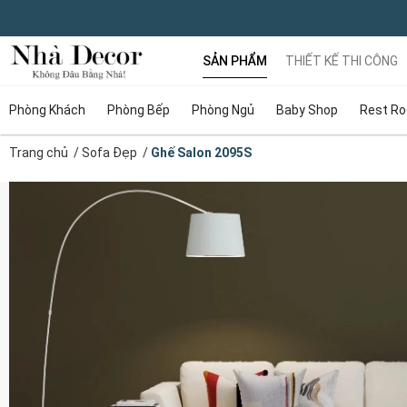
SẢN PHẨM
THIẾT KẾ THI CÔNG
Phòng Khách
Phòng Bếp
Phòng Ngủ
Baby Shop
Rest R
Trang chủ
/
Sofa Đẹp
/
Ghế Salon 2095S