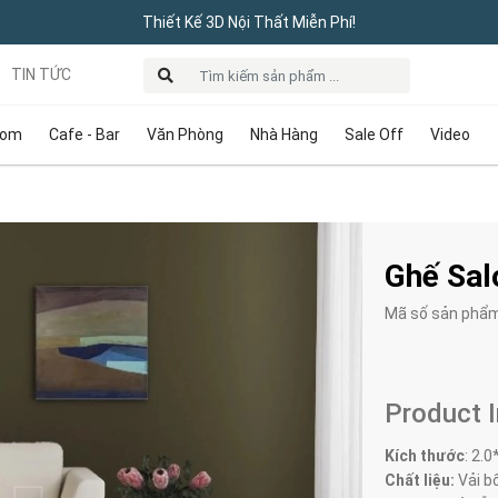
Thiết Kế 3D Nội Thất Miễn Phí!
TIN TỨC
oom
Cafe - Bar
Văn Phòng
Nhà Hàng
Sale Off
Video
Ghế Sal
Mã số sản phẩ
Product 
Kích thước
:
2.0
Chất liệu:
Vải bố