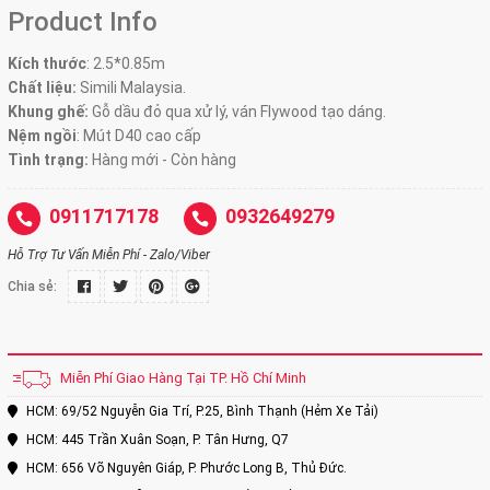
Product Info
Kích thước
:
2.5*0.85m
Chất liệu:
Simili Malaysia.
Khung ghế:
Gỗ dầu đỏ qua xử lý, ván Flywood tạo dáng.
Nệm ngồi
:
Mút D40 cao cấp
Tình trạng:
Hàng mới - Còn hàng
0911717178
0932649279
Hỗ Trợ Tư Vấn Miễn Phí - Zalo/Viber
Chia sẻ:
Miễn Phí Giao Hàng Tại TP. Hồ Chí Minh
HCM: 69/52 Nguyễn Gia Trí, P.25, Bình Thạnh (Hẻm Xe Tải)
HCM: 445 Trần Xuân Soạn, P. Tân Hưng, Q7
HCM: 656 Võ Nguyên Giáp, P. Phước Long B, Thủ Đức.