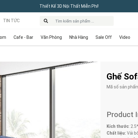
Thiết Kế 3D Nội Thất Miễn Phí!
TIN TỨC
oom
Cafe - Bar
Văn Phòng
Nhà Hàng
Sale Off
Video
Ghế Sof
Mã số sản phẩ
Product 
Kích thước
:
2.5
Chất liệu:
Vải bố