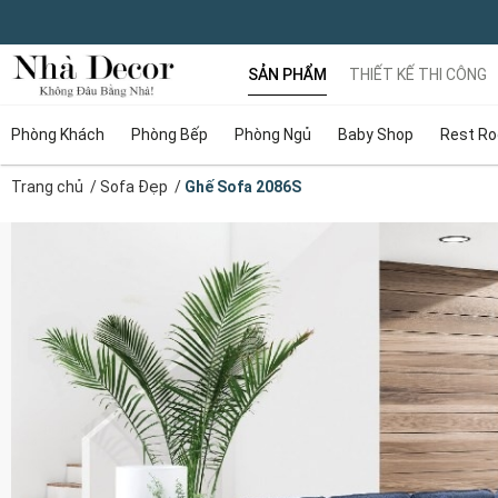
SẢN PHẨM
THIẾT KẾ THI CÔNG
Phòng Khách
Phòng Bếp
Phòng Ngủ
Baby Shop
Rest R
Trang chủ
/
Sofa Đẹp
/
Ghế Sofa 2086S