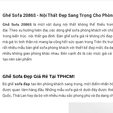
Ghế Sofa 2086S - Nội Thất Đẹp Sang Trọng Cho Phòn
Ghế Sofa 2086S
là một vật dụng nội thất không thể thiếu tro
đại. Theo xu hướng hiện đại, các dòng ghế sofa phòng khách với c
trong kiến trúc nội thất gia đình. Bàn ghế sofa giá rẻ không chỉ đẹ
mà giá trị tinh thần nó mang lại cũng hết sức quan trọng Trên thị trư
rất nhiều mẫu bàn ghế sofa phòng khách với thiết kế đẹp mắt, đa 
nhiều không gian phòng khác nhau. Bên cạnh đó là các mức giá cả 
tạo nên sản phẩm.
Ghế Sofa Đẹp Giá Rẻ Tại TPHCM!
Bộ ghế
sofa đẹp
tạo lên phòng khách sang trọng, một điểm nhấn hò
được quan tâm hàng đầu. Những mẫu sofa giá rẻ dưới đây được thiết k
Quốc, Thái Lan hay da bò với nhiều màu sắc phong phú và đa dạng chu