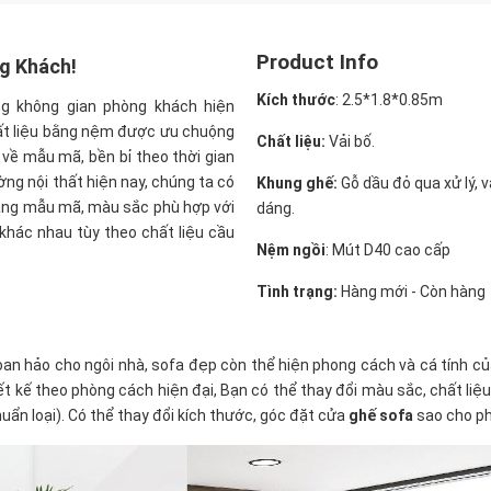
Product Info
g Khách!
Kích thước
:
2.5*1.8*0.85m
ng không gian phòng khách hiện
hất liệu bằng nệm được ưu chuộng
Chất liệu:
Vải bố.
p về mẫu mã, bền bỉ theo thời gian
ờng nội thất hiện nay, chúng ta có
Khung ghế:
Gỗ dầu đỏ qua xử lý, 
dạng mẫu mã, màu sắc phù hợp với
dáng.
khác nhau tùy theo chất liệu cầu
Nệm ngồi
:
Mút D40 cao cấp
Tình trạng:
Hàng mới - Còn hàng
an hảo cho ngôi nhà, sofa đẹp còn thể hiện phong cách và cá tính củ
ế theo phòng cách hiện đại, Bạn có thể thay đổi màu sắc, chất liệu bọ
ẩn loại). Có thể thay đổi kích thước, góc đặt cửa
ghế sofa
sao cho ph