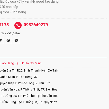
ầu đỏ qua xử lý, ván Flywood tạo dáng.
D40 cao cấp
g mới - Còn hàng
7178
0932649279
Phí - Zalo/Viber
Giao Hàng Tại TP. Hồ Chí Minh
ễn Gia Trí, P.25, Bình Thạnh (Hẻm Xe Tải)
Xuân Soạn, P. Tân Hưng, Q7
uyên Giáp, P. Phước Long B, Thủ Đức.
uyễn Văn Hoa, P. Thống Nhất, TP. Biên Hòa
1 Đường 30/4, P. Phú Thọ, Tp Thủ Dầu Một
2 Trần Hưng Đạo, P. Đống Đa, Tp. Quy Nhơn