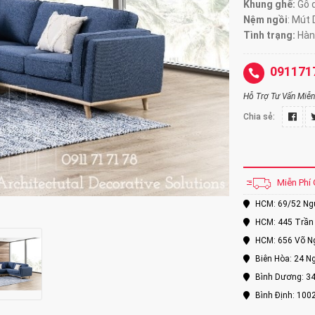
Khung ghế:
Gỗ d
Nệm ngồi
:
Mút 
Tình trạng:
Hàn
091171
Hỗ Trợ Tư Vấn Miễn 
Chia sẻ:
Miễn Phí 
HCM: 69/52 Nguy
HCM: 445 Trần 
HCM: 656 Võ Ng
Biên Hòa: 24 Ng
Bình Dương: 34
Bình Định: 100