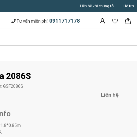
Liên hệ với chúng tôi
Hỗ trợ
0911717178
Tư vấn miễn phí:
a 2086S
m:
GSF2086S
Liên hệ
Info
*1.8*0.85m
.