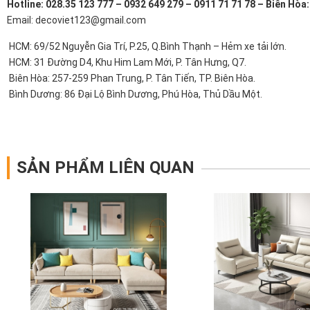
Hotline: 028.35 123 777 – 0932 649 279 – 0911 71 71 78 – Biên Hòa
Email: decoviet123@gmail.com
HCM: 69/52 Nguyễn Gia Trí, P.25, Q.Bình Thạnh – Hẻm xe tải lớn.
HCM: 31 Đường D4, Khu Him Lam Mới, P. Tân Hưng, Q7.
Biên Hòa: 257-259 Phan Trung, P. Tân Tiến, TP. Biên Hòa.
Bình Dương: 86 Đại Lộ Bình Dương, Phú Hòa, Thủ Dầu Một.
SẢN PHẨM LIÊN QUAN