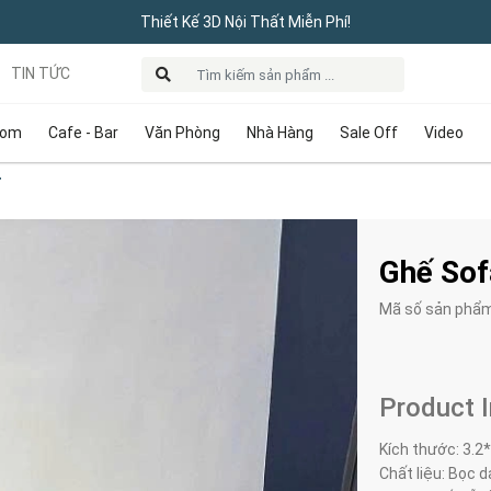
Thiết Kế 3D Nội Thất Miễn Phí!
TIN TỨC
oom
Cafe - Bar
Văn Phòng
Nhà Hàng
Sale Off
Video
T
Ghế Sof
Mã số sản phẩ
Product 
Kích thước: 3.2
Chất liệu: Bọc d