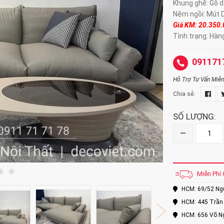
Khung ghế: Gỗ d
Nệm ngồi: Mút 
Giá KM: 20.350
Tình trạng: Hàn
091171
Hỗ Trợ Tư Vấn Miễn 
Chia sẻ:
SỐ LƯỢNG:
–
Miễn Phí 
HCM: 69/52 Nguy
HCM: 445 Trần 
HCM: 656 Võ Ng