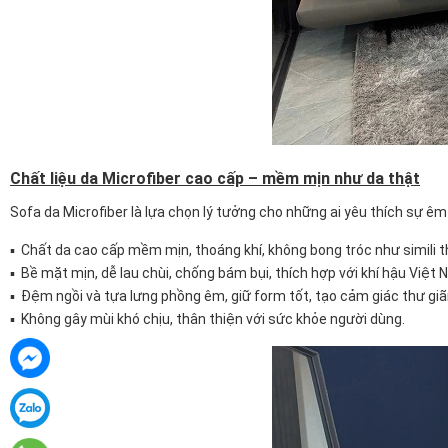
Chất liệu da Microfiber cao cấp – mềm mịn như da thật
Sofa da Microfiber là lựa chọn lý tưởng cho những ai yêu thích sự ê
▪ Chất da cao cấp mềm mịn, thoáng khí, không bong tróc như simili 
▪ Bề mặt mịn, dễ lau chùi, chống bám bụi, thích hợp với khí hậu Việt 
▪ Đệm ngồi và tựa lưng phồng êm, giữ form tốt, tạo cảm giác thư giãn
▪ Không gây mùi khó chịu, thân thiện với sức khỏe người dùng.