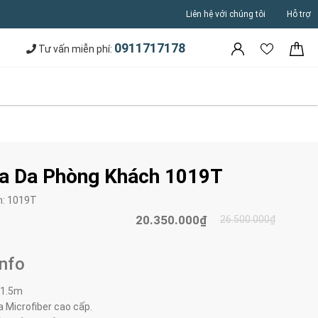
Liên hệ với chúng tôi
Hỗ trợ
0911717178
Tư vấn miễn phí:
a Da Phòng Khách 1019T
m:
1019T
20.350.000₫
26.500.000₫
Info
*1.5m
a Microfiber cao cấp.