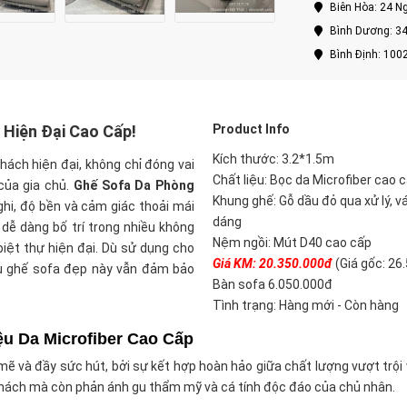
Biên Hòa: 24 Ng
Bình Dương: 34
Bình Định: 100
 Hiện Đại Cao Cấp!
Product Info
Kích thước: 3.2*1.5m
ách hiện đại, không chỉ đóng vai
Chất liệu: Bọc da Microfiber cao c
của gia chủ.
Ghế Sofa Da Phòng
Khung ghế: Gỗ dầu đỏ qua xử lý, v
hi, độ bền và cảm giác thoải mái
dáng
 dễ dàng bố trí trong nhiều không
Nệm ngồi: Mút D40 cao cấp
biệt thự hiện đại. Dù sử dụng cho
Giá KM: 20.350.000đ
(Giá gốc: 26
mẫu ghế sofa đẹp này vẫn đảm bảo
Bàn sofa 6.050.000đ
Tình trạng: Hàng mới - Còn hàng
ệu Da Microfiber Cao Cấp
 mẽ và đầy sức hút, bởi sự kết hợp hoàn hảo giữa chất lượng vượt trội
hách mà còn phản ánh gu thẩm mỹ và cá tính độc đáo của chủ nhân.