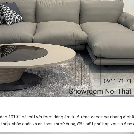
h 1019T nổi bật với form dáng êm ái, đường cong nhẹ nhàng ở phần t
 thấp, chắc chắn và an toàn khi sử dụng, đặc biệt phù hợp với gia đình 