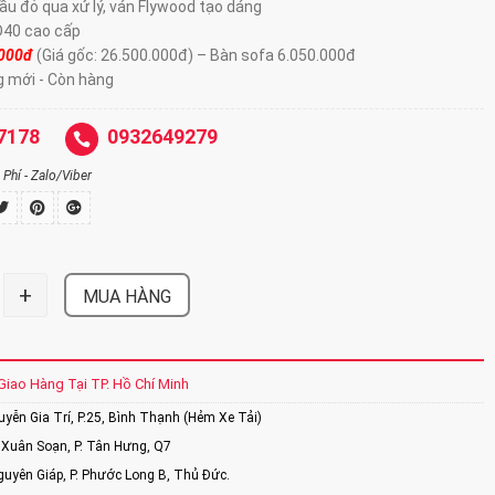
ầu đỏ qua xử lý, ván Flywood tạo dáng
D40 cao cấp
.000đ
(Giá gốc: 26.500.000đ) – Bàn sofa 6.050.000đ
g mới - Còn hàng
7178
0932649279
Phí - Zalo/Viber
+
MUA HÀNG
Giao Hàng Tại TP. Hồ Chí Minh
ễn Gia Trí, P.25, Bình Thạnh (Hẻm Xe Tải)
Xuân Soạn, P. Tân Hưng, Q7
uyên Giáp, P. Phước Long B, Thủ Đức.