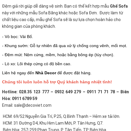
Đệm giả rời giúp dễ dàng vệ sinh. Bạn có thể kết hợp mẫu
Ghế Sofa
này với những mẫu Sofa Băng khác hoặc Sofa Đơn. Được làm từ
chất liệu cao cấp, mẫu ghế Sofa sẽ là sự lựa chọn hoàn hảo cho
không gian của phòng khách.
- Vỏ bọc: Vải Bố.
- Khung sườn: Gỗ tự nhiên đã qua xử lý chống cong vênh, mối mọt.
- Đệm mút: Nệm cứng, mềm, hoặc bằng bông ép (tùy chọn).
- Lò xo: Lõi thép cứng có độ bền cao.
Liên hệ ngay đến
Nhà Decor
để được đặt hàng.
Chúng tôi luôn luôn hỗ trợ Quý khách hàng nhiệt tình!
Hotline: 028.35 123 777 – 0932 649 279 – 0911 71 71 78 – Biên
Hòa: 0911 6789 59
Email: sale@decoviet.com
HCM: 69/52 Nguyễn Gia Trí, P.25, Q.Bình Thạnh – Hẻm xe tải lớn.
HCM: 31 Đường D4, Khu Him Lam Mới, P. Tân Hưng, Q7.
Biên Hòa: 257-259 Phan Trung, P. Tân Tiến, TP. Biên Hòa.