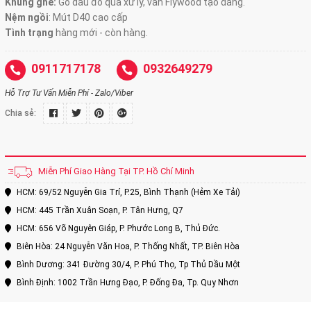
Khung ghế:
Gỗ dầu đỏ qua xử lý, ván Flywood tạo dáng.
Nệm ngồi
:
Mút D40 cao cấp
Tình trạng
hàng mới - còn hàng.
0911717178
0932649279
Hỗ Trợ Tư Vấn Miễn Phí - Zalo/Viber
Chia sẻ:
Miễn Phí Giao Hàng Tại TP. Hồ Chí Minh
HCM: 69/52 Nguyễn Gia Trí, P.25, Bình Thạnh (Hẻm Xe Tải)
HCM: 445 Trần Xuân Soạn, P. Tân Hưng, Q7
HCM: 656 Võ Nguyên Giáp, P. Phước Long B, Thủ Đức.
Biên Hòa: 24 Nguyễn Văn Hoa, P. Thống Nhất, TP. Biên Hòa
Bình Dương: 341 Đường 30/4, P. Phú Thọ, Tp Thủ Dầu Một
Bình Định: 1002 Trần Hưng Đạo, P. Đống Đa, Tp. Quy Nhơn