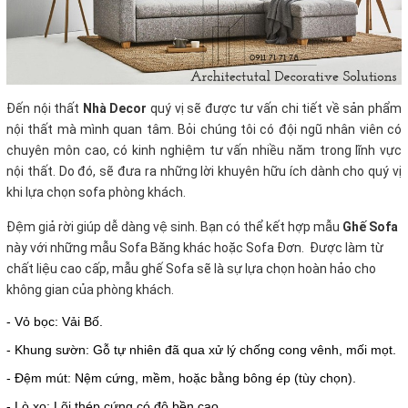
Đến nội thất
Nhà Decor
quý vị sẽ được tư vấn chi tiết về sản phẩm
nội thất mà mình quan tâm. Bỏi chúng tôi có đội ngũ nhân viên có
chuyên môn cao, có kinh nghiệm tư vấn nhiều năm trong lĩnh vực
nội thất. Do đó, sẽ đưa ra những lời khuyên hữu ích dành cho quý vị
khi lựa chọn sofa phòng khách.
Đệm giả rời giúp dễ dàng vệ sinh. Bạn có thể kết hợp mẫu
Ghế Sofa
này với những mẫu Sofa Băng khác hoặc Sofa Đơn. Được làm từ
chất liệu cao cấp, mẫu ghế Sofa sẽ là sự lựa chọn hoàn hảo cho
không gian của phòng khách.
- Vỏ bọc: Vải Bố.
- Khung sườn: Gỗ tự nhiên đã qua xử lý chống cong vênh, mối mọt.
- Đệm mút: Nệm cứng, mềm, hoặc bằng bông ép (tùy chọn).
- Lò xo: Lõi thép cứng có độ bền cao.