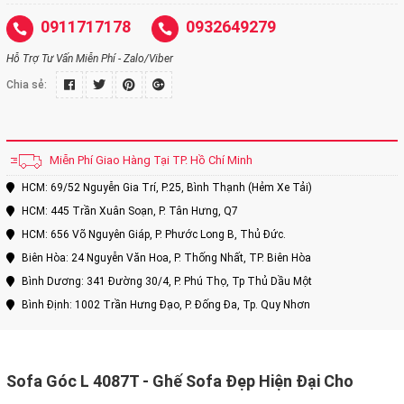
0911717178
0932649279
Hỗ Trợ Tư Vấn Miễn Phí - Zalo/Viber
Chia sẻ:
Miễn Phí Giao Hàng Tại TP. Hồ Chí Minh
HCM: 69/52 Nguyễn Gia Trí, P.25, Bình Thạnh (Hẻm Xe Tải)
HCM: 445 Trần Xuân Soạn, P. Tân Hưng, Q7
HCM: 656 Võ Nguyên Giáp, P. Phước Long B, Thủ Đức.
Biên Hòa: 24 Nguyễn Văn Hoa, P. Thống Nhất, TP. Biên Hòa
Bình Dương: 341 Đường 30/4, P. Phú Thọ, Tp Thủ Dầu Một
Bình Định: 1002 Trần Hưng Đạo, P. Đống Đa, Tp. Quy Nhơn
Sofa Góc L 4087T
- Ghế Sofa Đẹp Hiện Đại Cho