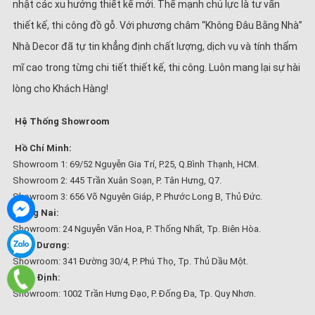
nhật các xu hướng thiết kế mới. Thế mạnh chủ lực là tư vấn
thiết kế, thi công đồ gỗ. Với phương châm “Không Đâu Bằng Nhà”
Nhà Decor đã tự tin khẳng định chất lượng, dịch vụ và tính thẩm
mĩ cao trong từng chi tiết thiết kế, thi công. Luôn mang lại sự hài
lòng cho Khách Hàng!
Hệ Thống Showroom
Hồ Chí Minh:
Showroom 1: 69/52 Nguyễn Gia Trí, P.25, Q.Bình Thạnh, HCM.
Showroom 2: 445 Trần Xuân Soạn, P. Tân Hưng, Q7.
Showroom 3: 656 Võ Nguyên Giáp, P. Phước Long B, Thủ Đức.
Đồng Nai:
Showroom: 24 Nguyễn Văn Hoa, P. Thống Nhất, Tp. Biên Hòa.
Bình Dương:
Showroom: 341 Đường 30/4, P. Phú Thọ, Tp. Thủ Dầu Một.
Bình Định:
Showroom: 1002 Trần Hưng Đạo, P. Đống Đa, Tp. Quy Nhơn.