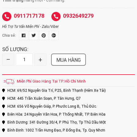
Tình trạng
hàng mới - còn hàng.
0911717178
0932649279
Hỗ Trợ Tư Vấn Miễn Phí - Zalo/Viber
Chia sẻ:
SỐ LƯỢNG:
–
+
MUA HÀNG
Miễn Phí Giao Hàng Tại TP. Hồ Chí Minh
HCM: 69/52 Nguyễn Gia Trí, P.25, Bình Thạnh (Hẻm Xe Tải)
HCM: 445 Trần Xuân Soạn, P. Tân Hưng, Q7
HCM: 656 Võ Nguyên Giáp, P. Phước Long B, Thủ Đức.
Biên Hòa: 24 Nguyễn Văn Hoa, P. Thống Nhất, TP. Biên Hòa
Bình Dương: 341 Đường 30/4, P. Phú Thọ, Tp Thủ Dầu Một
Bình Định: 1002 Trần Hưng Đạo, P. Đống Đa, Tp. Quy Nhơn