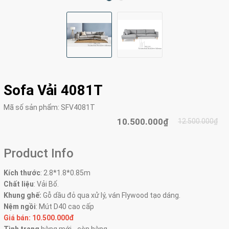
Sofa Vải 4081T
Mã số sản phẩm:
SFV4081T
10.500.000₫
12.500.000₫
Product Info
Kích thước
:
2.8*1.8*0.85m
Chất liệu
: Vải Bố.
Khung ghế:
Gỗ dầu đỏ qua xử lý, ván Flywood tạo dáng.
Nệm ngồi
:
Mút D40 cao cấp
Giá bán: 10.500.000đ