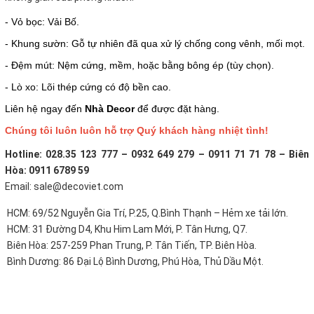
- Vỏ bọc: Vải Bố.
- Khung sườn: Gỗ tự nhiên đã qua xử lý chống cong vênh, mối mọt.
- Đệm mút: Nệm cứng, mềm, hoặc bằng bông ép (tùy chọn).
- Lò xo: Lõi thép cứng có độ bền cao.
Liên hệ ngay đến
Nhà Decor
để được đặt hàng.
Chúng tôi luôn luôn hỗ trợ Quý khách hàng nhiệt tình!
Hotline: 028.35 123 777 – 0932 649 279 – 0911 71 71 78 – Biên
Hòa: 0911 6789 59
Email: sale@decoviet.com
HCM: 69/52 Nguyễn Gia Trí, P.25, Q.Bình Thạnh – Hẻm xe tải lớn.
HCM: 31 Đường D4, Khu Him Lam Mới, P. Tân Hưng, Q7.
Biên Hòa: 257-259 Phan Trung, P. Tân Tiến, TP. Biên Hòa.
Bình Dương: 86 Đại Lộ Bình Dương, Phú Hòa, Thủ Dầu Một.