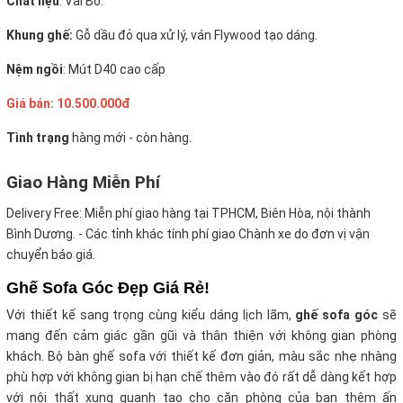
Chất liệu
: Vải Bố.
Khung ghế:
Gỗ dầu đỏ qua xử lý, ván Flywood tạo dáng.
Nệm ngồi
:
Mút D40 cao cấp
Giá bán: 10.500.000đ
Tình trạng
hàng mới - còn hàng.
Giao Hàng Miễn Phí
Delivery Free:
Miễn phí giao hàng tại TPHCM, Biên Hòa, nội thành
Bình Dương. - Các tỉnh khác tính phí giao Chành xe do đơn vị vận
chuyển báo giá.
Ghế Sofa Góc Đẹp Giá Rẻ!
Với thiết kế sang trọng cùng kiểu dáng lịch lãm,
ghế sofa góc
sẽ
mang đến cảm giác gần gũi và thân thiện với không gian phòng
khách. Bộ bàn ghế sofa với thiết kế đơn giản, màu sắc nhẹ nhàng
phù hợp với không gian bị hạn chế thêm vào đó rất dễ dàng kết hợp
với nội thất xung quanh tạo cho căn phòng của bạn thêm ấn