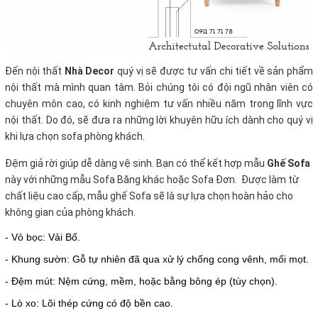
Đến nội thất
Nhà Decor
quý vị sẽ được tư vấn chi tiết về sản phẩm
nội thất mà mình quan tâm. Bỏi chúng tôi có đội ngũ nhân viên có
chuyên môn cao, có kinh nghiệm tư vấn nhiều năm trong lĩnh vực
nội thất. Do đó, sẽ đưa ra những lời khuyên hữu ích dành cho quý vị
khi lựa chọn sofa phòng khách.
Đệm giả rời giúp dễ dàng vệ sinh. Bạn có thể kết hợp mẫu
Ghế Sofa
này với những mẫu Sofa Băng khác hoặc Sofa Đơn. Được làm từ
chất liệu cao cấp, mẫu ghế Sofa sẽ là sự lựa chọn hoàn hảo cho
không gian của phòng khách.
- Vỏ bọc: Vải Bố.
- Khung sườn: Gỗ tự nhiên đã qua xử lý chống cong vênh, mối mọt.
- Đệm mút: Nệm cứng, mềm, hoặc bằng bông ép (tùy chọn).
- Lò xo: Lõi thép cứng có độ bền cao.