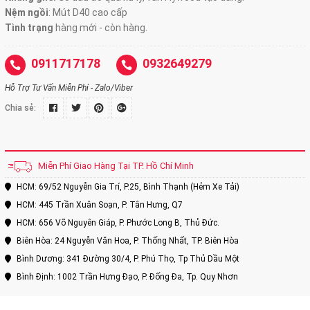
Nệm ngồi
:
Mút D40 cao cấp
Tình trạng
hàng mới - còn hàng.
0911717178
0932649279
Hỗ Trợ Tư Vấn Miễn Phí - Zalo/Viber
Chia sẻ:
Miễn Phí Giao Hàng Tại TP. Hồ Chí Minh
HCM: 69/52 Nguyễn Gia Trí, P.25, Bình Thạnh (Hẻm Xe Tải)
HCM: 445 Trần Xuân Soạn, P. Tân Hưng, Q7
HCM: 656 Võ Nguyên Giáp, P. Phước Long B, Thủ Đức.
Biên Hòa: 24 Nguyễn Văn Hoa, P. Thống Nhất, TP. Biên Hòa
Bình Dương: 341 Đường 30/4, P. Phú Thọ, Tp Thủ Dầu Một
Bình Định: 1002 Trần Hưng Đạo, P. Đống Đa, Tp. Quy Nhơn