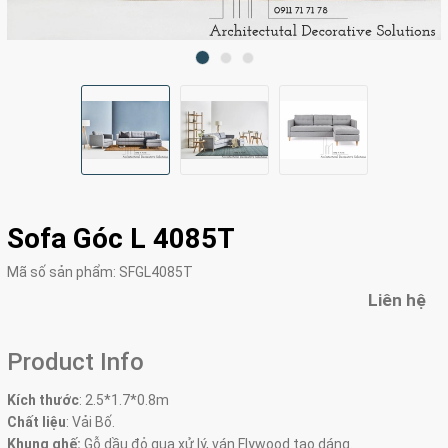
Sofa Góc L 4085T
Mã số sản phẩm:
SFGL4085T
Liên hệ
Product Info
Kích thước
:
2.5*1.7*0.8m
Chất liệu
: Vải Bố.
Khung ghế:
Gỗ dầu đỏ qua xử lý, ván Flywood tạo dáng.