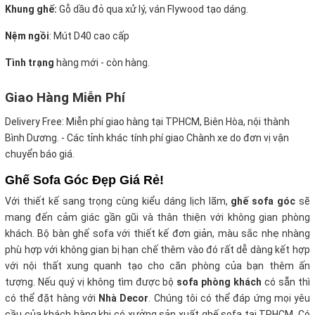
Khung ghế:
Gỗ dầu đỏ qua xử lý, ván Flywood tạo dáng.
Nệm ngồi
:
Mút D40 cao cấp
Tình trạng
hàng mới - còn hàng.
Giao Hàng Miễn Phí
Delivery Free:
Miễn phí giao hàng tại TPHCM, Biên Hòa, nội thành
Bình Dương. - Các tỉnh khác tính phí giao Chành xe do đơn vị vận
chuyển báo giá.
Ghế Sofa Góc Đẹp Giá Rẻ!
Với thiết kế sang trọng cùng kiểu dáng lịch lãm,
ghế sofa góc
sẽ
mang đến cảm giác gần gũi và thân thiện với không gian phòng
khách. Bộ bàn ghế sofa với thiết kế đơn giản, màu sắc nhẹ nhàng
phù hợp với không gian bị hạn chế thêm vào đó rất dễ dàng kết hợp
với nội thất xung quanh tạo cho căn phòng của bạn thêm ấn
tượng.
Nếu quý vị không tìm được bộ
sofa phòng khách
có sẵn thì
có thể đặt hàng với
Nhà Decor
. Chúng tôi có thể đáp ứng mọi yêu
cầu của khách hàng khi có xưởng sản xuất ghế sofa tại TPHCM. Có