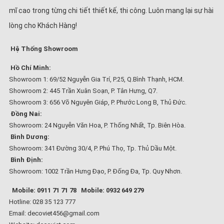
mĩ cao trong từng chi tiết thiết kế, thi công. Luôn mang lại sự hài
lòng cho Khách Hàng!
Hệ Thống Showroom
Hồ Chí Minh:
Showroom 1: 69/52 Nguyễn Gia Trí, P.25, Q.Bình Thạnh, HCM.
Showroom 2: 445 Trần Xuân Soạn, P. Tân Hưng, Q7.
Showroom 3: 656 Võ Nguyên Giáp, P. Phước Long B, Thủ Đức.
Đồng Nai:
Showroom: 24 Nguyễn Văn Hoa, P. Thống Nhất, Tp. Biên Hòa.
Bình Dương:
Showroom: 341 Đường 30/4, P. Phú Thọ, Tp. Thủ Dầu Một.
Bình Định:
Showroom: 1002 Trần Hưng Đạo, P. Đống Đa, Tp. Quy Nhơn.
Mobile: 0911 71 71 78
Mobile: 0932 649 279
Hotline: 028 35 123 777
Email: decoviet456@gmail.com