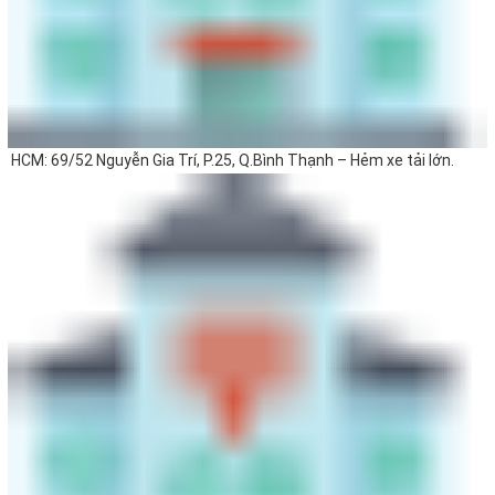
HCM: 69/52 Nguyễn Gia Trí, P.25, Q.Bình Thạnh – Hẻm xe tải lớn.