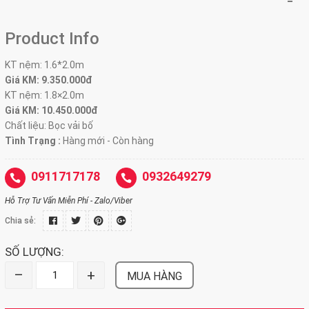
Product Info
KT nệm: 1.6*2.0m
Giá KM: 9.350.000đ
KT nệm: 1.8×2.0m
Giá KM: 10.450.000đ
Chất liệu: Bọc vải bố
Tình Trạng :
Hàng mới - Còn hàng
0911717178
0932649279
Hỗ Trợ Tư Vấn Miễn Phí - Zalo/Viber
Chia sẻ:
SỐ LƯỢNG:
–
+
MUA HÀNG