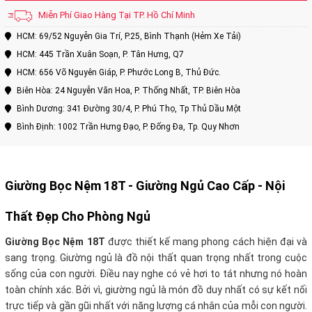
Miễn Phí Giao Hàng Tại TP. Hồ Chí Minh
HCM: 69/52 Nguyễn Gia Trí, P.25, Bình Thạnh (Hẻm Xe Tải)
HCM: 445 Trần Xuân Soạn, P. Tân Hưng, Q7
HCM: 656 Võ Nguyên Giáp, P. Phước Long B, Thủ Đức.
Biên Hòa: 24 Nguyễn Văn Hoa, P. Thống Nhất, TP. Biên Hòa
Bình Dương: 341 Đường 30/4, P. Phú Thọ, Tp Thủ Dầu Một
Bình Định: 1002 Trần Hưng Đạo, P. Đống Đa, Tp. Quy Nhơn
Giường Bọc Nệm 18T -
Giường Ngủ Cao Cấp - Nội
Thất Đẹp Cho Phòng Ngủ
Giường Bọc Nệm 18T
được thiết kế mang phong cách hiện đại và
sang trọng. Giường ngủ là đồ nội thất quan trọng nhất trong cuộc
sống của con người.
Điều nay nghe có vẻ hơi to tát nhưng nó hoàn
toàn chính xác. Bởi vì, giường ngủ là món đồ duy nhất có sự kết nối
trực tiếp và gần gũi nhất với năng lượng cá nhân của mỗi con người.