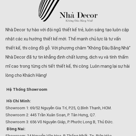
Nhà Decor tự hào với đội ngũ thiết kế trẻ, luôn sáng tạo luôn cập
nhật các xu hướng thiết kế mới. Thế mạnh chủ lực là tư vấn
thiết kế, thi công đồ gỗ. Với phương châm “Không Đâu Bằng Nhà”
Nhà Decor đã tự tin khẳng định chất lượng, dịch vụ và tính thẩm
mĩ cao trong từng chi tiết thiết kế, thi công. Luôn mang lại sự hài
lòng cho Khách Hàng!
Hệ Thống Showroom
Hồ Chí Minh:
Showroom 1: 69/52 Nguyễn Gia Trí, P.25, Q.Bình Thạnh, HCM.
Showroom 2: 445 Trần Xuân Soạn, P. Tân Hưng, Q7.
Showroom 3: 656 Võ Nguyên Giáp, P. Phước Long B, Thủ Đức.
Đồng Nai:
Showroom: 24 Nguyễn Văn Hoa, P. Thống Nhất, Tp. Biên Hòa.