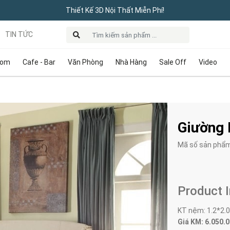
Thiết Kế 3D Nội Thất Miễn Phí!
TIN TỨC
oom
Cafe - Bar
Văn Phòng
Nhà Hàng
Sale Off
Video
Giường
Mã số sản phẩ
Product 
KT nệm: 1.2*2.
Giá KM: 6.050.