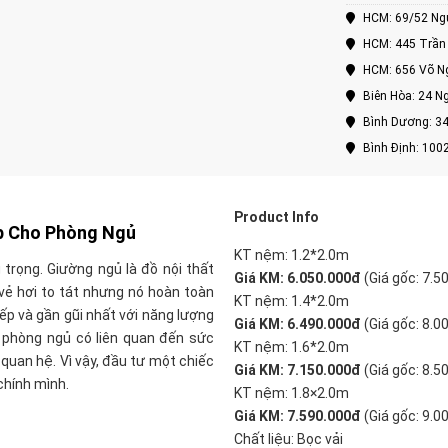
HCM: 69/52 Nguy
HCM: 445 Trần 
HCM: 656 Võ Ng
Biên Hòa: 24 Ng
Bình Dương: 34
Bình Định: 100
Product Info
p Cho Phòng Ngủ
KT nệm: 1.2*2.0m
trọng. Giường ngủ là đồ nội thất
Giá KM: 6.050.000đ
(Giá gốc: 7.5
vẻ hơi to tát nhưng nó hoàn toàn
KT nệm: 1.4*2.0m
iếp và gần gũi nhất với năng lượng
Giá KM: 6.490.000đ
(Giá gốc: 8.0
 phòng ngủ có liên quan đến sức
KT nệm: 1.6*2.0m
quan hệ. Vì vậy, đầu tư một chiếc
Giá KM: 7.150.000đ
(Giá gốc: 8.5
chính mình
.
KT nệm: 1.8×2.0m
Giá KM: 7.590.000đ
(Giá gốc: 9.0
Chất liệu: Bọc vải