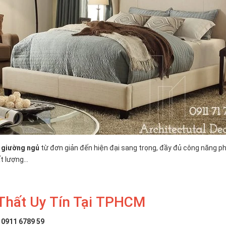
u
giường ngủ
từ đơn giản đến hiện đại sang trọng, đầy đủ công năng p
t lượng...
 Thất Uy Tín Tại TPHCM
: 0911 6789 59