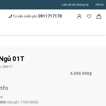
Liên hệ với chúng tôi
Hỗ trợ
0911717178
Tư vấn miễn phí:
 Ngủ 01T
m:
GN01T
6.050.000₫
Info
0m
000đ
(Giá gốc: 7.500.000đ)