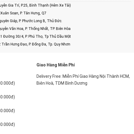
ễn Gia Trí, P.25, Bình Thạnh (Hẻm Xe Tải)
Xuân Soạn, P. Tân Hưng, Q7
uyên Giáp, P. Phước Long B, Thủ Đức.
uyễn Văn Hoa, P. Thống Nhất, TP. Biên Hòa
1 Đường 30/4, P. Phú Thọ, Tp Thủ Dầu Một
2 Trần Hưng Đạo, P. Đống Đa, Tp. Quy Nhơn
Giao Hàng Miễn Phí
Delivery Free: Miễn Phí Giao Hàng Nội Thành HCM,
00.000đ)
Biên Hoà, TDM Bình Dương
00.000đ)
00.000đ)
00.000đ)