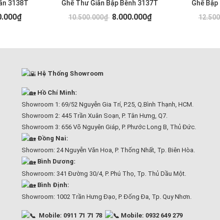
ãn 3138T
Ghế Thư Giãn Bập Bênh 3137T
Ghế Bập
0.000₫
8.000.000₫
10.500.000₫
12.50
Hệ Thống Showroom
Hồ Chí Minh:
Showroom 1: 69/52 Nguyễn Gia Trí, P.25, Q.Bình Thạnh, HCM.
Showroom 2: 445 Trần Xuân Soạn, P. Tân Hưng, Q7.
Showroom 3: 656 Võ Nguyên Giáp, P. Phước Long B, Thủ Đức.
Đồng Nai:
Showroom: 24 Nguyễn Văn Hoa, P. Thống Nhất, Tp. Biên Hòa.
Bình Dương:
Showroom: 341 Đường 30/4, P. Phú Thọ, Tp. Thủ Dầu Một.
Bình Định:
Showroom: 1002 Trần Hưng Đạo, P. Đống Đa, Tp. Quy Nhơn.
Mobile: 0911 71 71 78
Mobile: 0932 649 279