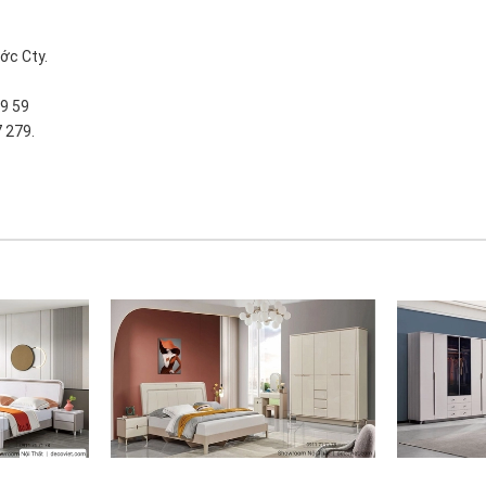
ớc Cty.
89 59
 279.