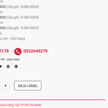
0m
000đ
(Giá gốc: 8.000.000đ)
0m
000đ
(Giá gốc: 8.500.000đ)
0m
000đ
(Giá gốc: 9.000.000đ)
ải
g mới - Còn hàng.
7178
0932649279
Phí - Zalo/Viber
+
MUA HÀNG
Giao Hàng Tại TP. Hồ Chí Minh