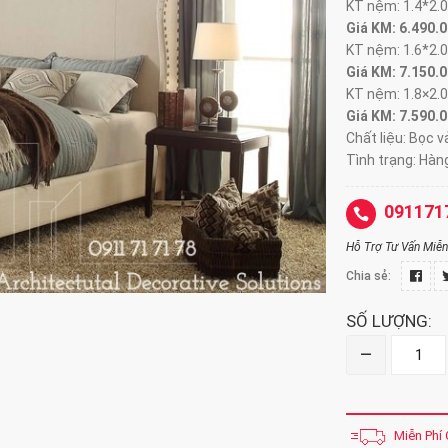
KT nệm: 1.4*2.
Giá KM: 6.490.
KT nệm: 1.6*2.
Giá KM: 7.150.
KT nệm: 1.8×2.
Giá KM: 7.590.
Chất liệu: Bọc v
Tình trạng: Hàn
091171
Hỗ Trợ Tư Vấn Miễn 
Chia sẻ:
SỐ LƯỢNG:
–
Miễn Phí 