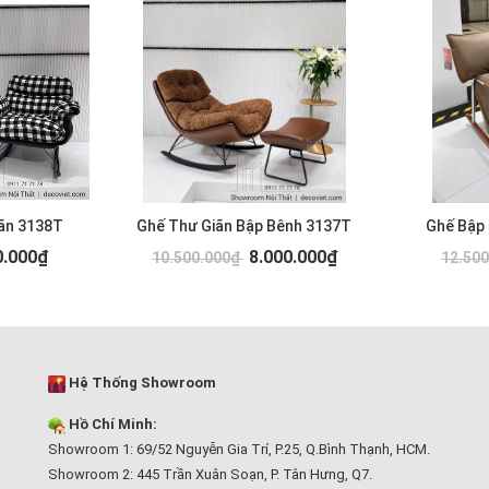
ãn 3138T
Ghế Thư Giãn Bập Bênh 3137T
Ghế Bập
0.000₫
8.000.000₫
10.500.000₫
12.50
Hệ Thống Showroom
Hồ Chí Minh:
Showroom 1: 69/52 Nguyễn Gia Trí, P.25, Q.Bình Thạnh, HCM.
Showroom 2: 445 Trần Xuân Soạn, P. Tân Hưng, Q7.