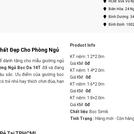
HCM: 656 Võ Ng
Biên Hòa: 24 Ng
Bình Dương: 34
Bình Định: 100
Product Info
Thất Đẹp Cho Phòng Ngủ
KT nệm: 1.2*2.0m
để dành tặng cho mẫu giường ngủ
Giá KM:
0đ
ờng Ngủ Bọc Da 14T
đã và đang
KT nệm: 1.4*2.0m
màu sắc. Ưu điểm của giường bọc
Giá KM:
0đ
có trẻ nhỏ hay thích chơi đùa, hạn
KT nệm: 1.6*2.0m
Giá KM:
0đ
KT nệm: 1.8×2.0m
Giá KM:
0đ
Chất liệu
: Bọc Simili.
Tình Trạng :
Hàng mới - Còn hàn
 Rẻ Tại TPHCM!