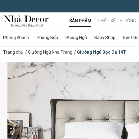
SẢN PHẨM
THIẾT KẾ THI CÔNG
Phòng Khách
Phòng Bếp
Phòng Ngủ
Baby Shop
Rest R
Trang chủ
/
Giường Ngủ Nha Trang
/
Giường Ngủ Bọc Da 14T