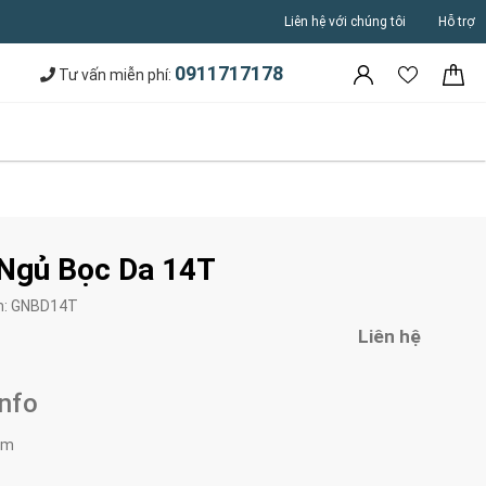
Liên hệ với chúng tôi
Hỗ trợ
0911717178
Tư vấn miễn phí:
Ngủ Bọc Da 14T
m:
GNBD14T
Liên hệ
Info
0m