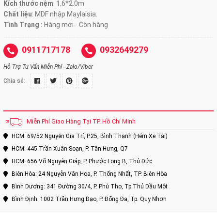
Kích thước nệm
: 1.6*2.0m
Chất liệu
: MDF nhập Maylaisia.
Tình Trạng :
Hàng mới - Còn hàng
0911717178
0932649279
Hỗ Trợ Tư Vấn Miễn Phí - Zalo/Viber
Chia sẻ:
Miễn Phí Giao Hàng Tại TP. Hồ Chí Minh
HCM: 69/52 Nguyễn Gia Trí, P.25, Bình Thạnh (Hẻm Xe Tải)
HCM: 445 Trần Xuân Soạn, P. Tân Hưng, Q7
HCM: 656 Võ Nguyên Giáp, P. Phước Long B, Thủ Đức.
Biên Hòa: 24 Nguyễn Văn Hoa, P. Thống Nhất, TP. Biên Hòa
Bình Dương: 341 Đường 30/4, P. Phú Thọ, Tp Thủ Dầu Một
Bình Định: 1002 Trần Hưng Đạo, P. Đống Đa, Tp. Quy Nhơn