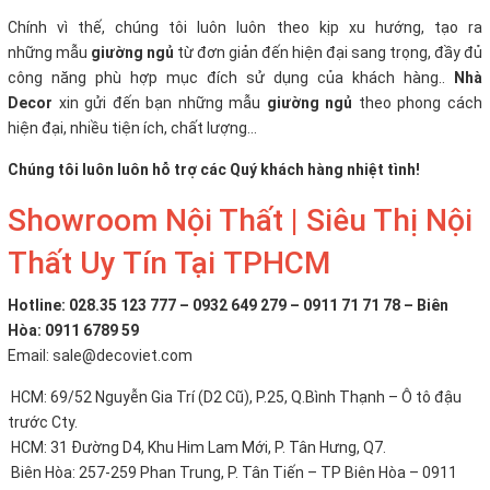
Chính vì thế, chúng tôi luôn luôn theo kịp xu hướng, tạo ra
những mẫu
giường ngủ
từ đơn giản đến hiện đại sang trọng, đầy đủ
công năng phù hợp mục đích sử dụng của khách hàng..
Nhà
Decor
xin gửi đến bạn những mẫu
giường ngủ
theo phong cách
hiện đại, nhiều tiện ích, chất lượng...
Chúng tôi luôn luôn hỗ trợ các Quý khách hàng nhiệt tình!
Showroom Nội Thất | Siêu Thị Nội
Thất Uy Tín Tại TPHCM
Hotline: 028.35 123 777 – 0932 649 279 – 0911 71 71 78 – Biên
Hòa: 0911 6789 59
Email: sale@decoviet.com
HCM: 69/52 Nguyễn Gia Trí (D2 Cũ), P.25, Q.Bình Thạnh – Ô tô đậu
trước Cty.
HCM: 31 Đường D4, Khu Him Lam Mới, P. Tân Hưng, Q7.
Biên Hòa: 257-259 Phan Trung, P. Tân Tiến – TP Biên Hòa – 0911