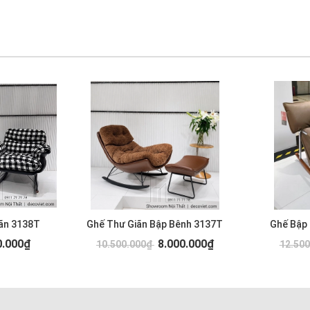
ãn 3138T
Ghế Thư Giãn Bập Bênh 3137T
Ghế Bập
0.000₫
8.000.000₫
10.500.000₫
12.50