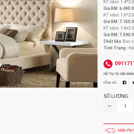
KT nệm: 1.4*2.
Giá KM: 6.490.
KT nệm: 1.6*2.
Giá KM: 7.150.
KT nệm: 1.8×2.
Giá KM: 7.590.
Chất liệu
: Bọc v
Tình Trạng :
Hà
091171
Hỗ Trợ Tư Vấn Miễn 
Chia sẻ:
SỐ LƯỢNG:
–
Miễn Phí 