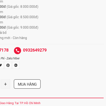
0m
000đ
(Giá gốc: 8.000.000đ)
0m
000đ
(Giá gốc: 8.500.000đ)
0m
000đ
(Giá gốc: 9.000.000đ)
ải bố
ng mới - Còn hàng
7178
0932649279
Phí - Zalo/Viber
+
MUA HÀNG
Giao Hàng Tại TP. Hồ Chí Minh