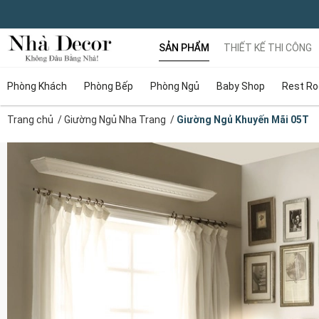
SẢN PHẨM
THIẾT KẾ THI CÔNG
Phòng Khách
Phòng Bếp
Phòng Ngủ
Baby Shop
Rest R
Trang chủ
/
Giường Ngủ Nha Trang
/
Giường Ngủ Khuyến Mãi 05T