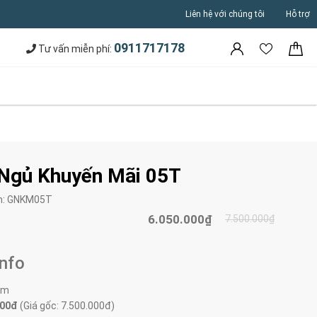
Liên hệ với chúng tôi
Hỗ trợ
0911717178
Tư vấn miễn phí:
Ngủ Khuyến Mãi 05T
m:
GNKM05T
6.050.000₫
7.500.000₫
Info
0m
000đ
(Giá gốc: 7.500.000đ)