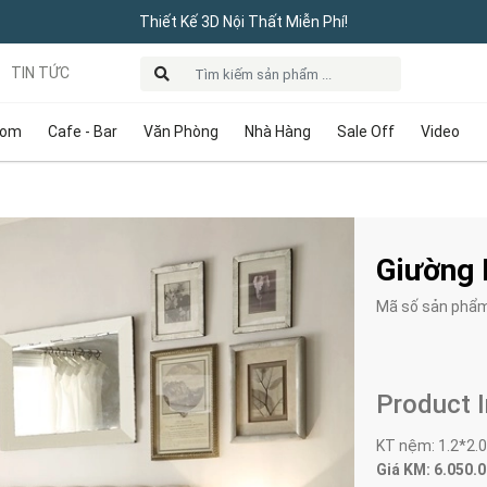
Thiết Kế 3D Nội Thất Miễn Phí!
TIN TỨC
oom
Cafe - Bar
Văn Phòng
Nhà Hàng
Sale Off
Video
Giường 
Mã số sản phẩ
Product 
KT nệm: 1.2*2.
Giá KM: 6.050.