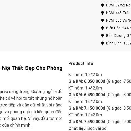
HCM: 69/52 Nguy
HCM: 445 Trần 
HCM: 656 Võ Ng
Biên Hòa: 24 Ng
Bình Dương: 34
Bình Định: 100
Product Info
 Nội Thất Đẹp Cho Phòng
KT nệm: 1.2*2.0m
Giá KM: 6.050.000đ
(Giá gốc: 7.5
KT nệm: 1.4*2.0m
i và sang trọng. Giường ngủ là đồ
Giá KM: 6.490.000đ
(Giá gốc: 8.0
he có vẻ hơi to tát nhưng nó hoàn
KT nệm: 1.6*2.0m
trực tiếp và gần gũi nhất với năng
Giá KM: 7.150.000đ
(Giá gốc: 8.5
gủ và phòng ngủ có liên quan đến
KT nệm: 1.8×2.0m
c mối quan hệ. Vì vậy, đầu tư một
Giá KM: 7.590.000đ
(Giá gốc: 9.0
c của chính mình
.
Chất liệu
: Bọc vải bố