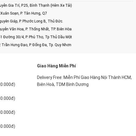
ễn Gia Trí, P.25, Bình Thạnh (Hẻm Xe Tải)
Xuân Soạn, P. Tân Hưng, Q7
uyên Giáp, P. Phước Long B, Thủ Đức.
uyễn Văn Hoa, P. Thống Nhất, TP. Biên Hòa
1 Đường 30/4, P. Phú Thọ, Tp Thủ Dầu Một
2 Trần Hưng Đạo, P. Đống Đa, Tp. Quy Nhơn
Giao Hàng Miễn Phí
Delivery Free: Miễn Phí Giao Hàng Nội Thành HCM,
00.000đ)
Biên Hoà, TDM Bình Dương
00.000đ)
00.000đ)
00.000đ)