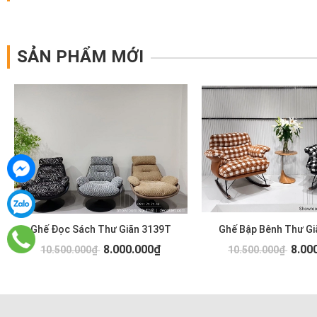
SẢN PHẨM MỚI
Ghế Đọc Sách Thư Giãn 3139T
Ghế Bập Bênh Thư Gi
8.000.000₫
8.00
10.500.000₫
10.500.000₫